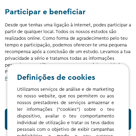
Participar e beneficiar
Desde que tenhas uma ligação à Internet, podes participar a
partir de qualquer local. Todos os nossos estudos são
realizados online. Como forma de agradecimento pelo teu
tempo e participação, podemos oferecer-te uma pequena
recompensa após a conclusão de um estudo. Levamos a tua
privacidade a sério e tratamos todas as informações
pessoais que partilhas connosco com o máximo cuidado.
Para mais informações, consulta a nossa
Política de
Definições de cookies
Privacidade
.
Utilizamos serviços de análise e de marketing
no nosso website, que nos permitem ou aos
nossos prestadores de serviços armazenar e
ler informações (“cookies”) sobre o teu
JUNTA-TE AO GRUPO DE INVESTIGAÇÃO DE
dispositivo, avaliar o teu comportamento
UTILIZADORES
individual de utilização e tratar os teus dados
pessoais com o objetivo de exibir campanhas