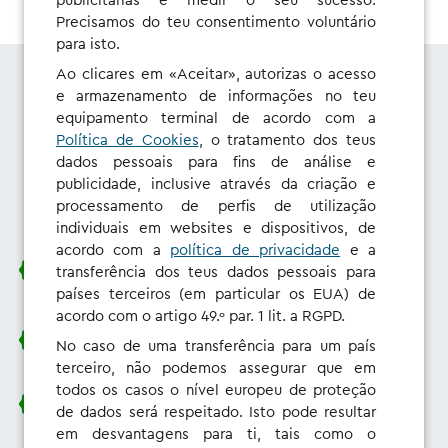
publicitárias e medir o seu sucesso.
Precisamos do teu consentimento voluntário
para isto.
Ao clicares em «Aceitar», autorizas o acesso
e armazenamento de informações no teu
equipamento terminal de acordo com a
O que é que ganhas com
Política de Cookies
, o tratamento dos teus
isto?
dados pessoais para fins de análise e
publicidade, inclusive através da criação e
processamento de perfis de utilização
individuais em websites e dispositivos, de
acordo com a
política de privacidade
e a
Comunica diretamente com as nossas equipas de
transferência dos teus dados pessoais para
desenvolvimento de produtos
países terceiros (em particular os EUA) de
acordo com o artigo 49.º par. 1 lit. a RGPD.
Descontos, cupões e cartões presente
No caso de uma transferência para um país
terceiro, não podemos assegurar que em
todos os casos o nível europeu de proteção
Acesso antecipado às funcionalidades beta
de dados será respeitado. Isto pode resultar
em desvantagens para ti, tais como o