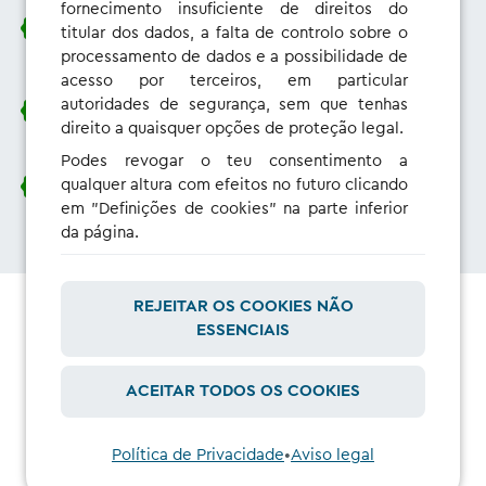
fornecimento insuficiente de direitos do
A capacidade de influenciares e melhorares os nossos
titular dos dados, a falta de controlo sobre o
produtos
processamento de dados e a possibilidade de
acesso por terceiros, em particular
Um olhar por detrás das câmaras da investigação de
autoridades de segurança, sem que tenhas
utilizadores
direito a quaisquer opções de proteção legal.
Podes revogar o teu consentimento a
qualquer altura com efeitos no futuro clicando
E, claro, o direito de te gabares!
em "Definições de cookies" na parte inferior
da página.
REJEITAR OS COOKIES NÃO
ESSENCIAIS
Que tipos de investigação
ACEITAR TODOS OS COOKIES
realizamos?
Política de Privacidade
•
Aviso legal