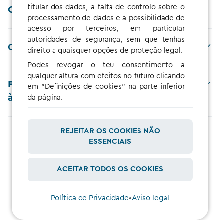
titular dos dados, a falta de controlo sobre o
CHARGE NOW?
processamento de dados e a possibilidade de
acesso por terceiros, em particular
autoridades de segurança, sem que tenhas
Como posso alterar a tarifa?
direito a quaisquer opções de proteção legal.
Podes revogar o teu consentimento a
qualquer altura com efeitos no futuro clicando
Por que são aplicadas taxas de bloqueio
em "Definições de cookies" na parte inferior
às minhas sessões de carregamento?
da página.
REJEITAR OS COOKIES NÃO
ESSENCIAIS
VER TODAS AS PERGUNTAS FREQUENTES
ACEITAR TODOS OS COOKIES
Política de Privacidade
•
Aviso legal