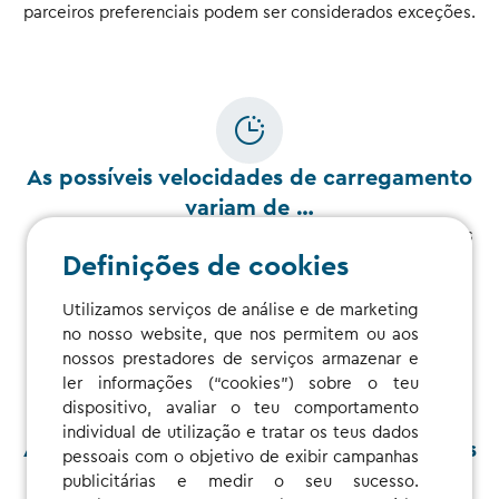
parceiros preferenciais podem ser considerados exceções.
As possíveis velocidades de carregamento
variam de …
… normal com corrente CA (corrente alternada), para mais
rápido com CC (corrente contínua), para extra-rápido com
Definições de cookies
HPC (carregamento de alta potência).
Utilizamos serviços de análise e de marketing
no nosso website, que nos permitem ou aos
nossos prestadores de serviços armazenar e
ler informações (“cookies”) sobre o teu
dispositivo, avaliar o teu comportamento
individual de utilização e tratar os teus dados
A forma mais fácil de determinar os preços
pessoais com o objetivo de exibir campanhas
em qualquer ponto de carregamento é …
publicitárias e medir o seu sucesso.