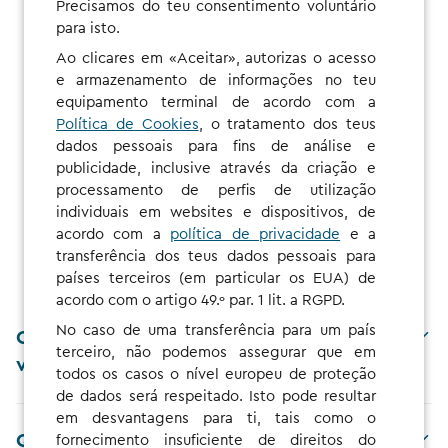
Precisamos do teu consentimento voluntário
...consultar o nosso
mapa
. Consulta as informações de
para isto.
preço para qualquer posto de carregamento e tarifa,
mesmo antes de te registares.
Ao clicares em «Aceitar», autorizas o acesso
e armazenamento de informações no teu
equipamento terminal de acordo com a
Política de Cookies
, o tratamento dos teus
dados pessoais para fins de análise e
publicidade, inclusive através da criação e
processamento de perfis de utilização
Perguntas Frequentes
individuais em websites e dispositivos, de
acordo com a
política de privacidade
e a
transferência dos teus dados pessoais para
países terceiros (em particular os EUA) de
acordo com o artigo 49.º par. 1 lit. a RGPD.
No caso de uma transferência para um país
Como é que posso resgatar o meu
terceiro, não podemos assegurar que em
voucher?
todos os casos o nível europeu de proteção
de dados será respeitado. Isto pode resultar
em desvantagens para ti, tais como o
Quais são os benefícios de utilizar
fornecimento insuficiente de direitos do