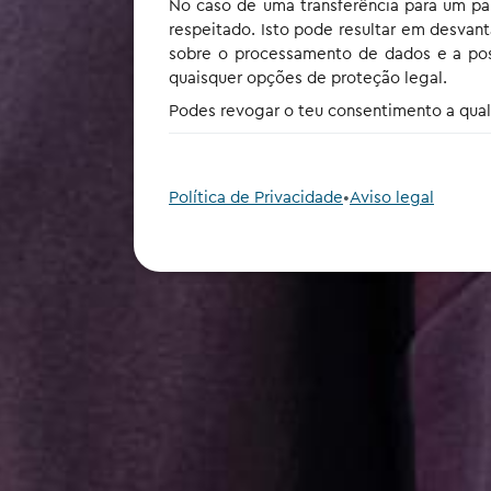
No caso de uma transferência para um pa
respeitado. Isto pode resultar em desvanta
sobre o processamento de dados e a poss
quaisquer opções de proteção legal.
Podes revogar o teu consentimento a qualq
Política de Privacidade
•
Aviso legal