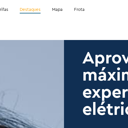
rifas
Destaques
Mapa
Frota
Aprov
máxi
exper
elétr