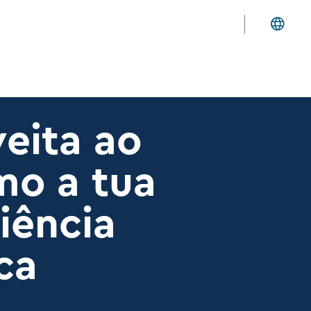
eita ao
mo a tua
iência
ica