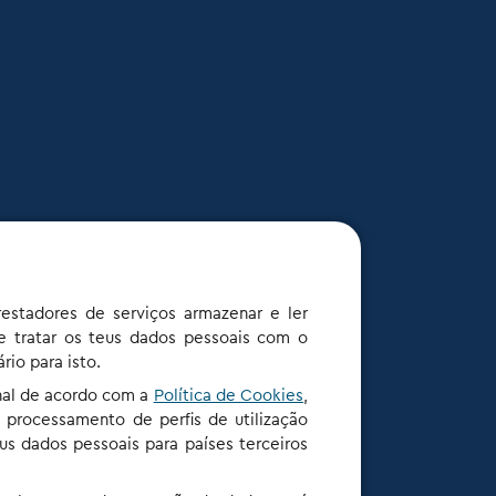
estadores de serviços armazenar e ler
 e tratar os teus dados pessoais com o
io para isto.
nal de acordo com a
Política de Cookies
,
e processamento de perfis de utilização
us dados pessoais para países terceiros