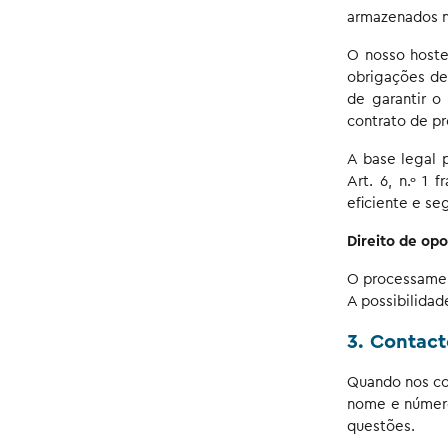
armazenados n
O nosso hoste
obrigações de
de garantir 
contrato de p
A base legal 
Art. 6, n.º 1
eficiente e se
Direito de opo
O processamen
A possibilidad
3. Contact
Quando nos con
nome e número
questões.