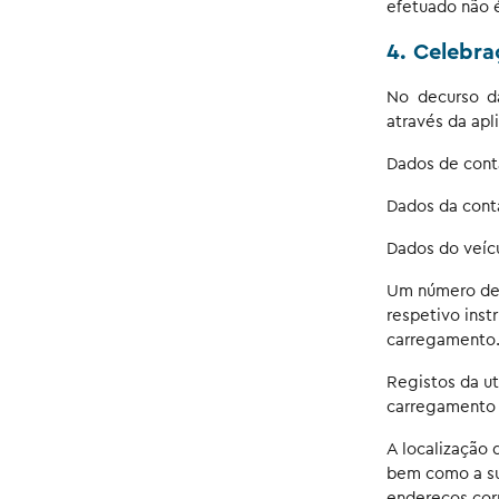
efetuado não 
4. Celebra
No decurso da
através da ap
Dados de conta
Dados da cont
Dados do veíc
Um número de 
respetivo inst
carregamento
Registos da u
carregamento i
A localização
bem como a sua
endereços corr