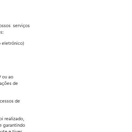
ossos serviços
s:
 eletrónico)
W ou ao
tações de
ocessos de
i realizado,
e garantindo
ute e tiver