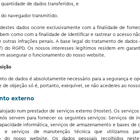
quantidade de dados transferidos, e
r do navegador transmitido.
destes dados ocorre exclusivamente com a finalidade de forne
 bem como com a finalidade de identificar e rastrear o acesso nã
 outras infrações penais. A base legal do tratamento de dados é 
a f) do RGPD. Os nossos interesses legítimos residem em garant
 em assegurar o funcionamento do nosso website.
sição
to de dados é absolutamente necessário para a segurança e ope
e de objeção só é, portanto, exequível, se não acederes ao nosso
nto externo
 alojado num prestador de serviços externo (Hoster). Os serviço
 nós servem para fornecer os seguintes serviços: Serviços de in
capacidade informática, serviços de armazenamento e bases de d
a e serviços de manutenção técnica que utilizamos par
o do nosso website. Os dados pessoais recolhidos nest