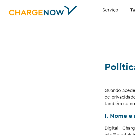
Serviço
Ta
Políti
Quando acedes
de privacidad
também como e 
I. Nome e
Digital Char
info@digitalc