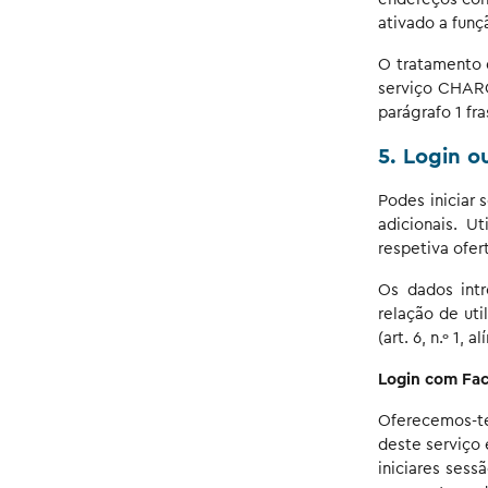
ativado a fun
O tratamento 
serviço CHARG
parágrafo 1 fr
5. Login o
Podes iniciar 
adicionais. U
respetiva ofer
Os dados intr
relação de uti
(art. 6, n.º 1, 
Login com Fa
Oferecemos-te
deste serviço 
iniciares sess