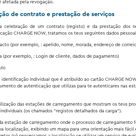
é afetada pela revogação.
ção de contrato e prestação de serviços
 celebração de um contrato (registo) e da prestação dos n
licação CHARGE NOW, tratamos os teus seguintes dados pessoai
cto (por exemplo, : apelido, nome, morada, endereço de correio
a (por exemplo, : Login de cliente, dados de pagamento)
ulo
identificação individual que é atribuído ao cartão CHARGE NO
rumento de autenticação que utilizas para te autenticares nas es
.
tilização das estações de carregamento que mostram os teus pr
ndividuais (os chamados "registos detalhados da carga").
 da estação de carregamento onde o processo de carregamento fo
 localização, exibindo um mapa para uma orientação mais fácil 
etos (só processamos a localização se utilizar um serviço de e-ro