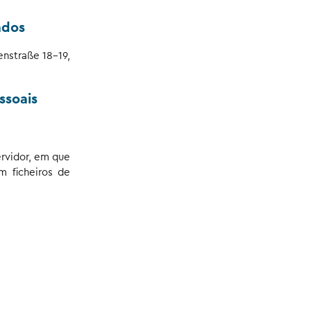
ados
nstraße 18-19,
ssoais
rvidor, em que
 ficheiros de