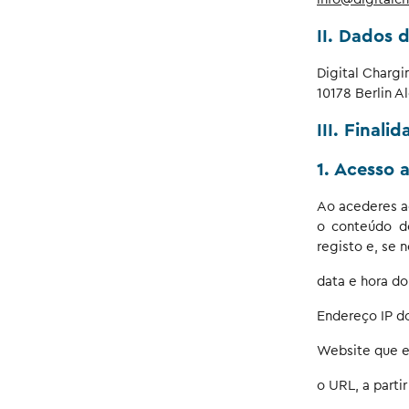
II. Dados 
Digital Charg
10178 Berlin A
III. Final
1. Acesso 
Ao acederes a
o conteúdo d
registo e, se 
data e hora do
Endereço IP do
Website que e
o URL, a partir