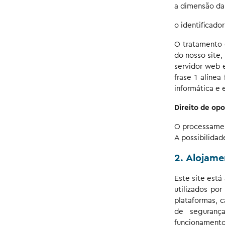
a dimensão da 
o identificado
O tratamento 
do nosso site,
servidor web e
frase 1 alíne
informática e
Direito de opo
O processamen
A possibilidad
2. Alojame
Este site está
utilizados por
plataformas, 
de seguranç
funcionament