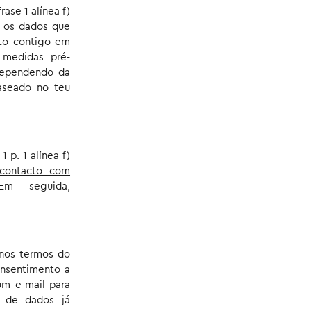
rase 1 alínea f)
e os dados que
ito contigo em
medidas pré-
 Dependendo da
aseado no teu
 p. 1 alínea f)
contacto com
m seguida,
nos termos do
onsentimento a
um e-mail para
o de dados já