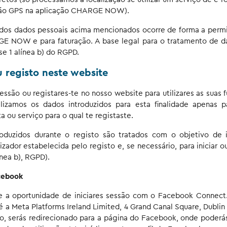
ção GPS na aplicação CHARGE NOW).
dos dados pessoais acima mencionados ocorre de forma a permitir
E NOW e para faturação. A base legal para o tratamento de da
ase 1 alínea b) do RGPD.
u registo neste website
sessão ou registares-te no nosso website para utilizares as suas 
tilizamos os dados introduzidos para esta finalidade apenas p
ta ou serviço para o qual te registaste.
oduzidos durante o registo são tratados com o objetivo de
lizador estabelecida pelo registo e, se necessário, para iniciar o
alínea b), RGPD).
cebook
 a oportunidade de iniciares sessão com o Facebook Connect
é a Meta Platforms Ireland Limited, 4 Grand Canal Square, Dublin 2
ão, serás redirecionado para a página do Facebook, onde poderás