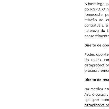
A base legal pa
do RGPD. O no
forneceste, p
relação ao 
contratuais, 
natureza do 
consentimento 
Direito de opo
Podes opor-te 
do RGPD. Par
dataprotectio
processaremos
Direito de res
Na medida em
Art. 6 parágr
qualquer mome
dataprotectio