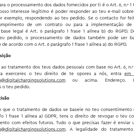
ra o processamento dos dados fornecidos por ti é o Art. 6, n.º 1 f
sso interesse legítimo é poder responder ao teu e-mail sobr
or exemplo, respondendo ao teu pedido. Se o contacto for fe
cumprimento de um contrato ou para a implementação de 
a base legal é Art. 6 parágrafo 1 frase 1 alínea b) do RGPD.
teu pedido, o processamento de dados também pode ser b
de acordo com o Art. 6 parágrafo 1 frase 1 alínea a) do RGPD.
sição
ao tratamento dos teus dados pessoais com base no Art. 6, n.º 1
a exerceres o teu direito de te opores a nós, entra
em 
n@digitalchargingsolutions.com
ou acima. Endereço. E
 o teu pedido.
cisão
 que o tratamento de dados se baseie no teu consentimento 
afo 1 frase 1 alínea a) GDPR, tens o direito de revogar o teu c
nto com efeitos futuros. Tudo o que precisas fazer é enviar 
n@digitalchargingsolutions.com
. A legalidade do tratament