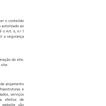
cer o conteúdo
o autorizado ao
o Art. 6, n.º 1
ir a segurança
ração do site.
 site.
s de alojamento
fraestruturas e
ados, serviços
a efeitos de
e website são