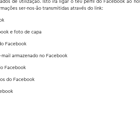
dos de utilização. Isto irá ligar o teu perfil do Facebook ao no
rmações ser-nos-ão transmitidas através do link:
ok
book e foto de capa
do Facebook
-mail armazenado no Facebook
 do Facebook
gos do Facebook
cebook