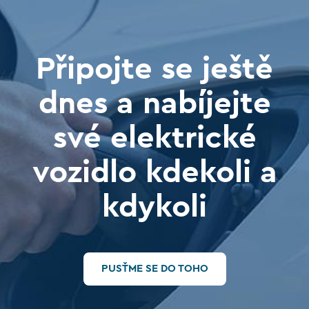
Připojte se ještě
dnes a nabíjejte
své elektrické
vozidlo kdekoli a
kdykoli
PUSŤME SE DO TOHO