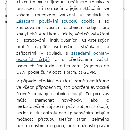
Kliknutím na "Přijmout" udělujete souhlas s
Zkontrolujte svou spotřebu a faktury online v portálu
přístupem k informacím a jejich ukládáním ve
CHARGE NOW. Díky tomu máte vždy úplný přehled o všech
vašem koncovém zařízení v souladu s
nabíjecích relacích. Své smlouvy si také můžete snadno
Zásadami používání souborů cookie
a se
rezervovat a spravovat z pohodlí domova.
zpracováním vašich osobních údajů pro
analytické a reklamní účely, včetně vytváření
a zpracování individuálních uživatelských
profilů napříč webovými stránkami a
OBJEVTE SVÉ VÝHODY
zařízeními, v souladu s
zásadami ochrany
osobních údajů
, a s předáváním vašich
osobních údajů do třetích zemí (zejména do
USA) podle čl. 49 odst. 1 písm. a) GDPR.
V případě předání do třetí země nemůžeme
ve všech případech zajistit dodržení evropské
úrovně ochrany osobních údajů. To pro vás
může znamenat nevýhody, jako je
Hledat nabíjecí body
nedostatečné zajištění práv subjektu údajů,
nedostatek kontroly nad zpracováním údajů a
možnost přístupu třetích stran, zejména
bezpečnostních orgánů, bez možnosti právní