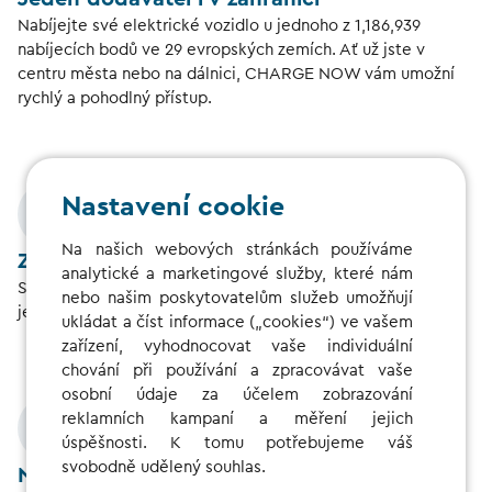
Nabíjejte své elektrické vozidlo u jednoho z
1,186,939
nabíjecích bodů ve
29
evropských zemích. Ať už jste v
centru města nebo na dálnici, CHARGE NOW vám umožní
rychlý a pohodlný přístup.
Nastavení cookie
Na našich webových stránkách používáme
Zcela pohodlné nabíjení
analytické a marketingové služby, které nám
Snadno si užívejte elektromobilitu: s jednou smlouvou,
nebo našim poskytovatelům služeb umožňují
jednou kartou a jedním přístupem.
ukládat a číst informace („cookies“) ve vašem
zařízení, vyhodnocovat vaše individuální
chování při používání a zpracovávat vaše
osobní údaje za účelem zobrazování
reklamních kampaní a měření jejich
úspěšnosti. K tomu potřebujeme váš
svobodně udělený souhlas.
Na první pohled