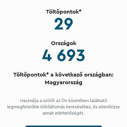
Töltőpontok*
29
Országok
4 693
Töltőpontok* a következő országban:
Magyarország
Használja a szűrőt az Ön közelében található
legmegfelelőbb töltőállomás kereséséhez, és ellenőrizze
annak elérhetőségét.