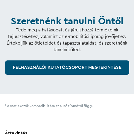
Szeretnénk tanulni Öntől
Tedd meg a hatásodat, és járulj hozzá termékeink
fejlesztéséhez, valamint az e-mobilitási iparág jövőjéhez.
Értékeljük az ötleteidet és tapasztalataidat, és szeretnénk
tanulni tőled.
FELHASZNÁLÓI KUTATÓCSOPORT MEGTEKINTÉSE
* A csatlakozók kompatibilitása az autó típusától függ.
Áttekintés