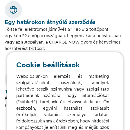
Egy határokon átnyúló szerződés
Töltse fel elektromos járművét a
1 186 612
töltőpont
egyikén
29
európai országban. Legyen akár a belvárosban
vagy az autópályán, a CHARGE NOW gyors és kényelmes
hozzáférést biztosít.
Cookie beállítások
Weboldalunkon elemzési és marketing
szolgáltatásokat használunk, amelyek
lehetővé teszik számunkra vagy szolgáltató
Teljes töltési kényelem
partnereink számára, hogy információkat
Élvezze könnyedén az elektromos mobilitást: egy
("sütiket") tároljunk és olvassunk ki az Ön
szerződéssel, egy kártyával, egy hozzáféréssel.
eszközén, egyéni használati szokásait
értékeljük, valamint személyes adatait
feldolgozzuk annak érdekében, hogy hirdetési
kampányokat jelenítsünk meg és mérjük azok