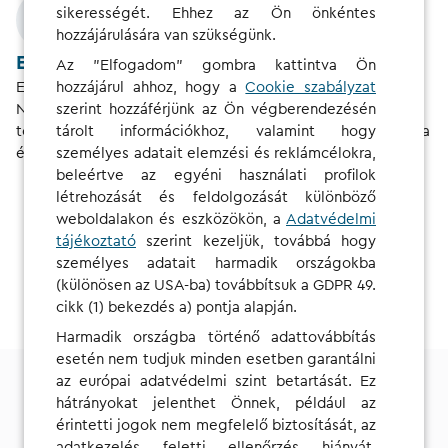
sikerességét. Ehhez az Ön önkéntes
hozzájárulására van szükségünk.
Egy pillantásra
Az "Elfogadom" gombra kattintva Ön
Ellenőrizze a felhasználását és számláit online a CHARGE
hozzájárul ahhoz, hogy a
Cookie szabályzat
NOW portálon. Így mindig teljes áttekintést kap minden
szerint hozzáférjünk az Ön végberendezésén
töltési eseményről. Szerződéseit is könnyedén lefoglalhatja
tárolt információkhoz, valamint hogy
és kezelheti otthonról.
személyes adatait elemzési és reklámcélokra,
beleértve az egyéni használati profilok
létrehozását és feldolgozását különböző
weboldalakon és eszközökön, a
Adatvédelmi
tájékoztató
szerint kezeljük, továbbá hogy
FEDEZZE FEL AZ ELŐNYÖKET
személyes adatait harmadik országokba
(különösen az USA-ba) továbbítsuk a GDPR 49.
cikk (1) bekezdés a) pontja alapján.
Harmadik országba történő adattovábbítás
esetén nem tudjuk minden esetben garantálni
az európai adatvédelmi szint betartását. Ez
hátrányokat jelenthet Önnek, például az
Töltőpontok keresése
érintetti jogok nem megfelelő biztosítását, az
adatkezelés feletti ellenőrzés hiányát,