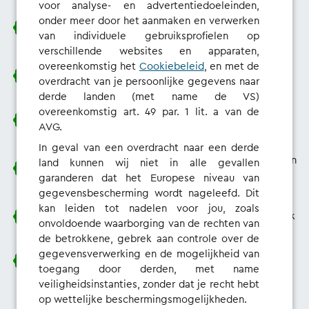
voor analyse- en advertentiedoeleinden,
Rechtstreeks contact met onze
onder meer door het aanmaken en verwerken
productontwikkelingsteams
van individuele gebruiksprofielen op
verschillende websites en apparaten,
overeenkomstig het
Cookiebeleid
, en met de
Kortingen, coupons en cadeaubonnen
overdracht van je persoonlijke gegevens naar
derde landen (met name de VS)
overeenkomstig art. 49 par. 1 lit. a van de
Vroege toegang tot bètafuncties
AVG.
In geval van een overdracht naar een derde
De mogelijkheid om onze producten te beïnvloeden en
land kunnen wij niet in alle gevallen
te verbeteren
garanderen dat het Europese niveau van
gegevensbescherming wordt nageleefd. Dit
kan leiden tot nadelen voor jou, zoals
Een kijkje achter de schermen bij gebruikersonderzoek
onvoldoende waarborging van de rechten van
de betrokkene, gebrek aan controle over de
gegevensverwerking en de mogelijkheid van
En natuurlijk om op te kunnen scheppen!
toegang door derden, met name
veiligheidsinstanties, zonder dat je recht hebt
op wettelijke beschermingsmogelijkheden.