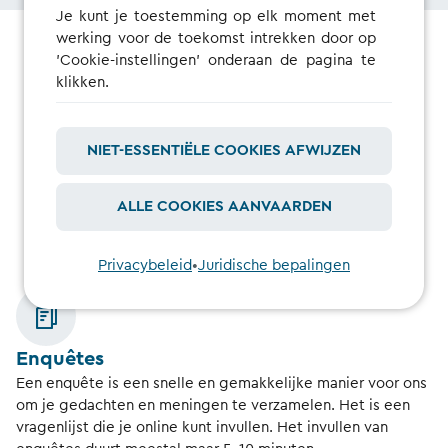
Je kunt je toestemming op elk moment met
werking voor de toekomst intrekken door op
'Cookie-instellingen' onderaan de pagina te
klikken.
Wat voor soort onderzoek
doen we?
NIET-ESSENTIËLE COOKIES AFWIJZEN
ALLE COOKIES AANVAARDEN
Privacybeleid
•
Juridische bepalingen
Enquêtes
Een enquête is een snelle en gemakkelijke manier voor ons
om je gedachten en meningen te verzamelen. Het is een
vragenlijst die je online kunt invullen. Het invullen van