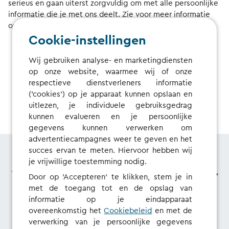
serieus en gaan uiterst zorgvuldig om met alle persoonlijke
informatie die je met ons deelt. Zie voor meer informatie
ons
Privacybeleid
.
Cookie-instellingen
Wij gebruiken analyse- en marketingdiensten
op onze website, waarmee wij of onze
respectieve dienstverleners informatie
WORD LID VAN DE USER RESEARCH GROUP
('cookies') op je apparaat kunnen opslaan en
uitlezen, je individuele gebruiksgedrag
kunnen evalueren en je persoonlijke
gegevens kunnen verwerken om
advertentiecampagnes weer te geven en het
succes ervan te meten. Hiervoor hebben wij
je vrijwillige toestemming nodig.
Wat zijn de voordelen voor
Door op 'Accepteren' te klikken, stem je in
met de toegang tot en de opslag van
jou?
informatie op je eindapparaat
overeenkomstig het
Cookiebeleid
en met de
verwerking van je persoonlijke gegevens