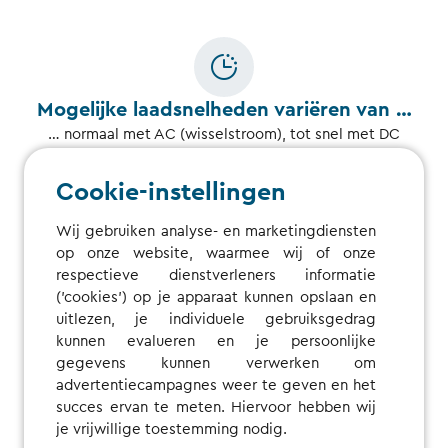
Mogelijke laadsnelheden variëren van …
… normaal met AC (wisselstroom), tot snel met DC
(gelijkstroom), tot extra snel met HPC (High Power
Charging).
Cookie-instellingen
Wij gebruiken analyse- en marketingdiensten
op onze website, waarmee wij of onze
respectieve dienstverleners informatie
('cookies') op je apparaat kunnen opslaan en
uitlezen, je individuele gebruiksgedrag
De makkelijkste manier om de prijzen bij
kunnen evalueren en je persoonlijke
een oplaadpunt te bepalen, is …
gegevens kunnen verwerken om
…om onze
kaart
te bekijken. Controleer de prijsdetails
advertentiecampagnes weer te geven en het
voor elk laadstation en elk tarief, zelfs voordat je
succes ervan te meten. Hiervoor hebben wij
registreert.
je vrijwillige toestemming nodig.