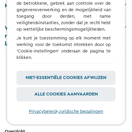
de betrokkene, gebrek aan controle over de
Hoe kan ik het tarief wijzigen?
gegevensverwerking en de mogelijkheid van
toegang door derden, met name
veiligheidsinstanties, zonder dat je recht hebt
Waarom worden er blokkeerkosten in
op wettelijke beschermingsmogelijkheden.
rekening gebracht voor mijn
Je kunt je toestemming op elk moment met
laadsessies?
werking voor de toekomst intrekken door op
'Cookie-instellingen' onderaan de pagina te
klikken.
NIET-ESSENTIËLE COOKIES AFWIJZEN
BEKIJK ALLE FAQ
ALLE COOKIES AANVAARDEN
Privacybeleid
•
Juridische bepalingen
Overzicht