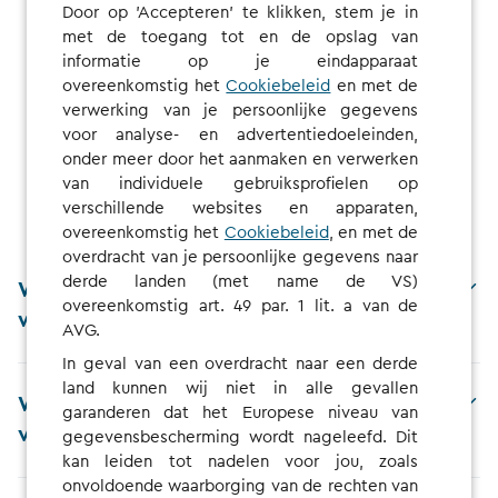
Door op 'Accepteren' te klikken, stem je in
met de toegang tot en de opslag van
informatie op je eindapparaat
overeenkomstig het
Cookiebeleid
en met de
verwerking van je persoonlijke gegevens
voor analyse- en advertentiedoeleinden,
FAQ
onder meer door het aanmaken en verwerken
van individuele gebruiksprofielen op
verschillende websites en apparaten,
overeenkomstig het
Cookiebeleid
, en met de
overdracht van je persoonlijke gegevens naar
derde landen (met name de VS)
Wat moet ik doen om mijn voucher in te
overeenkomstig art. 49 par. 1 lit. a van de
wisselen?
AVG.
In geval van een overdracht naar een derde
land kunnen wij niet in alle gevallen
Wat zijn de voordelen van het gebruik
garanderen dat het Europese niveau van
van CHARGE NOW?
gegevensbescherming wordt nageleefd. Dit
kan leiden tot nadelen voor jou, zoals
onvoldoende waarborging van de rechten van