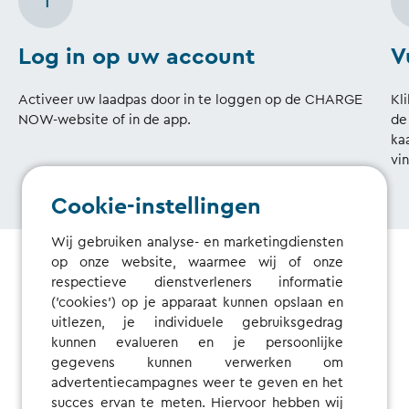
1
Log in op uw account
V
Activeer uw laadpas door in te loggen op de CHARGE
Kl
NOW-website of in de app.
de
ka
vin
Cookie-instellingen
Wij gebruiken analyse- en marketingdiensten
op onze website, waarmee wij of onze
respectieve dienstverleners informatie
('cookies') op je apparaat kunnen opslaan en
uitlezen, je individuele gebruiksgedrag
kunnen evalueren en je persoonlijke
gegevens kunnen verwerken om
advertentiecampagnes weer te geven en het
succes ervan te meten. Hiervoor hebben wij