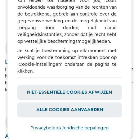
kan leiden tot nadelen voor jou, zoals
onvoldoende waarborging van de rechten van
de betrokkene, gebrek aan controle over de
gegevensverwerking en de mogelijkheid van
toegang door derden, met name
veiligheidsinstanties, zonder dat je recht hebt
op wettelijke beschermingsmogelijkheden.
Je kunt je toestemming op elk moment met
werking voor de toekomst intrekken door op
Laden met uw kaart
'Cookie-instellingen' onderaan de pagina te
Houd uw laadkaart voor de kaartlezer voor verificatie en om
klikken.
het laden te beginnen. Om de laadsessie te beëindigen,
herhaalt u de stap door uw laadkaart nogmaals kort voor de
lezer te houden.
NIET-ESSENTIËLE COOKIES AFWIJZEN
ALLE COOKIES AANVAARDEN
Privacybeleid
•
Juridische bepalingen
App