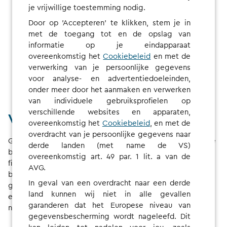
je vrijwillige toestemming nodig.
Door op 'Accepteren' te klikken, stem je in
met de toegang tot en de opslag van
informatie op je eindapparaat
overeenkomstig het
Cookiebeleid
en met de
verwerking van je persoonlijke gegevens
voor analyse- en advertentiedoeleinden,
onder meer door het aanmaken en verwerken
van individuele gebruiksprofielen op
verschillende websites en apparaten,
Vind het juiste oplaadpunt
overeenkomstig het
Cookiebeleid
, en met de
overdracht van je persoonlijke gegevens naar
Gebruik de CHARGE NOW-kaart om laadstations bij u in de
derde landen (met name de VS)
buurt of in de buurt van uw bestemming te vinden. Met
overeenkomstig art. 49 par. 1 lit. a van de
filters kunt u zoeken op stekkertype, laadsnelheid en
AVG.
beschikbaarheid. Bovendien kunt u
In geval van een overdracht naar een derde
gebruikersbeoordelingen bekijken en schrijven om uw
land kunnen wij niet in alle gevallen
ervaringen met anderen te delen. Dankzij Connected-
garanderen dat het Europese niveau van
navigatie kunt u zonder vertraging op weg.
gegevensbescherming wordt nageleefd. Dit