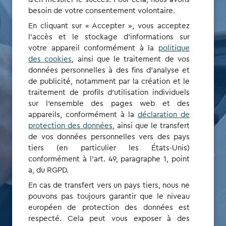
besoin de votre consentement volontaire.
Gagnez du temps,
En cliquant sur « Accepter », vous acceptez
l'accès et le stockage d'informations sur
sans frais
votre appareil conformément à la
politique
des cookies
, ainsi que le traitement de vos
d’installation ni
données personnelles à des fins d'analyse et
de publicité, notamment par la création et le
traitement de profils d'utilisation individuels
d’administration
sur l'ensemble des pages web et des
appareils, conformément à la
déclaration de
protection des données
, ainsi que le transfert
Notre nouvelle solution de parc est un moyen simple mais
de vos données personnelles vers des pays
efficace de gérer la recharge et la facturation. Pour les
tiers (en particulier les États-Unis)
gestionnaires de parc, cela signifie moins d’administration
conformément à l'art. 49, paragraphe 1, point
et une transparence totale des coûts.
a, du RGPD.
En cas de transfert vers un pays tiers, nous ne
pouvons pas toujours garantir que le niveau
INSCRIVEZ-VOUS EN TANT QUE GESTIONNAIRE
européen de protection des données est
respecté. Cela peut vous exposer à des