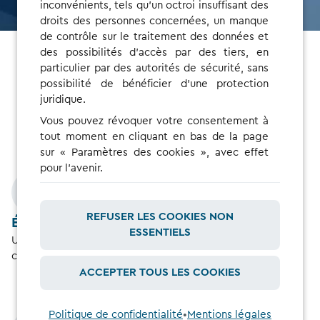
inconvénients, tels qu'un octroi insuffisant des
droits des personnes concernées, un manque
de contrôle sur le traitement des données et
des possibilités d'accès par des tiers, en
particulier par des autorités de sécurité, sans
Conducteurs de parc
possibilité de bénéficier d'une protection
juridique.
Rechargez sans formalités ni acompte
Vous pouvez révoquer votre consentement à
tout moment en cliquant en bas de la page
sur « Paramètres des cookies », avec effet
pour l'avenir.
REFUSER LES COOKIES NON
Évitez les paiements en amont
ESSENTIELS
Une fois les comptes liés, votre gestionnaire de flotte
couvrira les coûts.
ACCEPTER TOUS LES COOKIES
Politique de confidentialité
•
Mentions légales