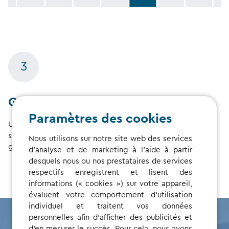
3
Gestion consolidée
Paramètres des cookies
Une fois liés, tous les contrats de conducteur et les
sessions de recharge sont affichés dans votre compte
Nous utilisons sur notre site web des services
gestionnaire, offrant ainsi une vue d’ensemble consolidée.
d'analyse et de marketing à l'aide à partir
desquels nous ou nos prestataires de services
respectifs enregistrent et lisent des
informations (« cookies ») sur votre appareil,
évaluent votre comportement d'utilisation
individuel et traitent vos données
personnelles afin d'afficher des publicités et
d'en mesurer le succès. Pour cela, nous avons