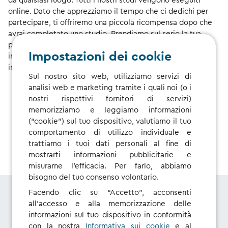
da qualsiasi luogo. Tutti i nostri studi vengono eseguiti
online. Dato che apprezziamo il tempo che ci dedichi per
partecipare, ti offriremo una piccola ricompensa dopo che
avrai completato uno studio. Prendiamo sul serio la tua
privacy e trattiamo con la massima cura tutte le
Impostazioni dei cookie
informazioni personali che condividi con noi. Per ulteriori
informazioni, consulta la nostra
Regole privacy
.
Sul nostro sito web, utilizziamo servizi di
analisi web e marketing tramite i quali noi (o i
nostri rispettivi fornitori di servizi)
memorizziamo e leggiamo informazioni
(“cookie”) sul tuo dispositivo, valutiamo il tuo
UNISCITI ALLO USER RESEARCH GROUP
comportamento di utilizzo individuale e
trattiamo i tuoi dati personali al fine di
mostrarti informazioni pubblicitarie e
misurarne l’efficacia. Per farlo, abbiamo
bisogno del tuo consenso volontario.
Facendo clic su “Accetto”, acconsenti
all'accesso e alla memorizzazione delle
Perché dovresti
informazioni sul tuo dispositivo in conformità
con la nostra
Informativa sui cookie
e al