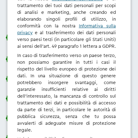
partecipare?
trattamento dei tuoi dati personali per scopi
di analisi e marketing, anche creando ed
elaborando singoli profili di utilizzo, in
conformità con la nostra
Informativa sulla
privacy
e al trasferimento dei dati personali
Collegati direttamente con i nostri team di sviluppo
verso paesi terzi (in particolare gli Stati Uniti)
dei prodotti
ai sensi dell'art. 49 paragrafo 1 lettera a GDPR.
In caso di trasferimento verso un paese terzo,
Sconti, coupon e carte regalo
non possiamo garantire in tutti i casi il
rispetto del livello europeo di protezione dei
dati. In una situazione di questo genere
Accesso anticipato alle funzionalità beta
potrebbero insorgere svantaggi, come
garanzie insufficienti relative ai diritti
dell'interessato, la mancanza di controllo sul
La capacità di influenzare e migliorare i nostri prodotti
trattamento dei dati e possibilità di accesso
da parte di terzi, in particolare le autorità di
pubblica sicurezza, senza che tu possa
Dietro le quinte dello User Research Group
avvalerti di adeguate misure di protezione
legale.
E, ovviamente, hai il diritto di vantarti!