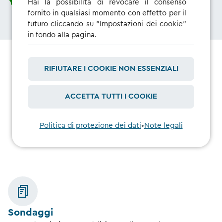
Hai la possibilità di revocare il consenso
fornito in qualsiasi momento con effetto per il
futuro cliccando su "Impostazioni dei cookie"
in fondo alla pagina.
RIFIUTARE I COOKIE NON ESSENZIALI
Quali tipi di ricerca
svolgiamo?
ACCETTA TUTTI I COOKIE
Politica di protezione dei dati
•
Note legali
Sondaggi