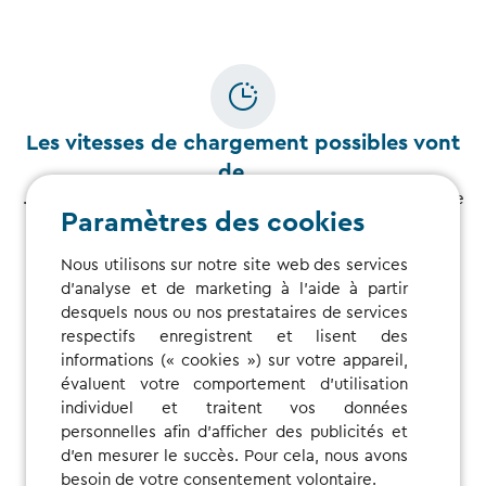
Les vitesses de chargement possibles vont
de …
… la vitesse normale avec le courant alternatif (AC), rapide
Paramètres des cookies
avec le courant direct (DC), à très rapide (HPC) (High
Power Charging).
Nous utilisons sur notre site web des services
d'analyse et de marketing à l'aide à partir
desquels nous ou nos prestataires de services
respectifs enregistrent et lisent des
informations (« cookies ») sur votre appareil,
évaluent votre comportement d'utilisation
Le moyen le plus simple de déterminer les
individuel et traitent vos données
personnelles afin d'afficher des publicités et
prix à un point de recharge est le
d'en mesurer le succès. Pour cela, nous avons
suivant …
besoin de votre consentement volontaire.