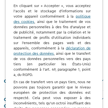
...visualiser notre
carte
. Vérifiez les prix en détail pour une
En cliquant sur « Accepter », vous acceptez
borne de recharge spécifiques et tous tarifs, avant la
l'accès et le stockage d'informations sur
réservation.
votre appareil conformément à la
politique
des cookies
, ainsi que le traitement de vos
données personnelles à des fins d'analyse et
de publicité, notamment par la création et le
traitement de profils d'utilisation individuels
sur l'ensemble des pages web et des
appareils, conformément à la
déclaration de
FAQs
protection des données
, ainsi que le transfert
de vos données personnelles vers des pays
tiers (en particulier les États-Unis)
conformément à l'art. 49, paragraphe 1, point
a, du RGPD.
Comment échanger mon bon ?
En cas de transfert vers un pays tiers, nous ne
pouvons pas toujours garantir que le niveau
européen de protection des données est
respecté. Cela peut vous exposer à des
Quels sont les avantages d'utiliser
inconvénients, tels qu'un octroi insuffisant des
CHARGE NOW ?