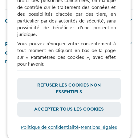
droits des personnes concernées, un manque
de contrôle sur le traitement des données et
des possibilités d'accès par des tiers, en
Comment puis-je modifier les tarifs ?
particulier par des autorités de sécurité, sans
possibilité de bénéficier d'une protection
juridique.
Pourquoi est-ce que je paye des frais
Vous pouvez révoquer votre consentement à
tout moment en cliquant en bas de la page
d'occupation sur mes sessions de
sur « Paramètres des cookies », avec effet
recharge ?
pour l'avenir.
REFUSER LES COOKIES NON
ESSENTIELS
AFFICHER TOUTES LES FAQS
ACCEPTER TOUS LES COOKIES
Politique de confidentialité
•
Mentions légales