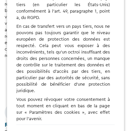
recharge à proximité de l'endroit où vous vous trouvez ou
tiers (en particulier les États-Unis)
bien à destination. Les filtres vous permettent d’effectuer
conformément à l'art. 49, paragraphe 1, point
votre recherche en fonction des types de prises, de la
a, du RGPD.
vitesse de recharge et de la disponibilité. De plus, vous
En cas de transfert vers un pays tiers, nous ne
avez la possibilité de consulter l’évaluation du point de
pouvons pas toujours garantir que le niveau
recharge avant de charger votre véhicule, et pouvez
européen de protection des données est
ensuite laisser votre propre évaluation. La navigation
respecté. Cela peut vous exposer à des
connectée vous permet de vous guider à la station de
inconvénients, tels qu'un octroi insuffisant des
recharge souhaitée dans les meilleurs délais.
droits des personnes concernées, un manque
de contrôle sur le traitement des données et
des possibilités d'accès par des tiers, en
particulier par des autorités de sécurité, sans
possibilité de bénéficier d'une protection
juridique.
Vous pouvez révoquer votre consentement à
tout moment en cliquant en bas de la page
sur « Paramètres des cookies », avec effet
pour l'avenir.
Recharger avec votre carte