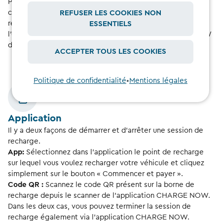
Placez votre carte CHARGE NOW devant le lecteur de
carte pour l’authentification et commencez la session de
REFUSER LES COOKIES NON
recharge. Pour finaliser la session de recharge, répétez
ESSENTIELS
l’étape en présentant à nouveau votre carte CHARGE NOW
devant le lecteur.
ACCEPTER TOUS LES COOKIES
Politique de confidentialité
•
Mentions légales
Application
Il y a deux façons de démarrer et d’arrêter une session de
recharge.
App:
Sélectionnez dans l’application le point de recharge
sur lequel vous voulez recharger votre véhicule et cliquez
simplement sur le bouton « Commencer et payer ».
Code QR :
Scannez le code QR présent sur la borne de
recharge depuis le scanner de l’application CHARGE NOW.
Dans les deux cas, vous pouvez terminer la session de
recharge également via l’application CHARGE NOW.