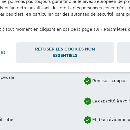
REJOIGNEZ UN GROUPE D’ENQUÊTE UTILISATEUR
ous ne pouvons pas toujours garantir que le niveau européen de p
ls qu'un octroi insuffisant des droits des personnes concernées,
r des tiers, en particulier par des autorités de sécurité, sans p
 tout moment en cliquant en bas de la page sur « Paramètres des
’est-ce que cela vous rapport
REFUSER LES COOKIES NON
les
ESSENTIELS
ipes de
Remises, coupons 
La capacité à avoi
lisateur
Et, bien évidemmen