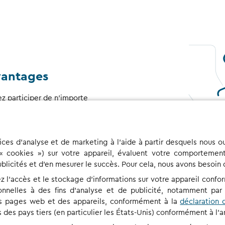
vantages
z participer de n’importe
En geste de remerciement
sible que nous vous
Nous respectons votre vie
e vous nous communiquez
ices d'analyse et de marketing à l'aide à partir desquels nous o
s, veuillez vous rapporter à
(« cookies ») sur votre appareil, évaluent votre comportement d
ublicités et d'en mesurer le succès. Pour cela, nous avons besoi
ez l'accès et le stockage d'informations sur votre appareil conf
nelles à des fins d'analyse et de publicité, notamment par l
 des pages web et des appareils, conformément à la
déclaration 
des pays tiers (en particulier les États-Unis) conformément à l'ar