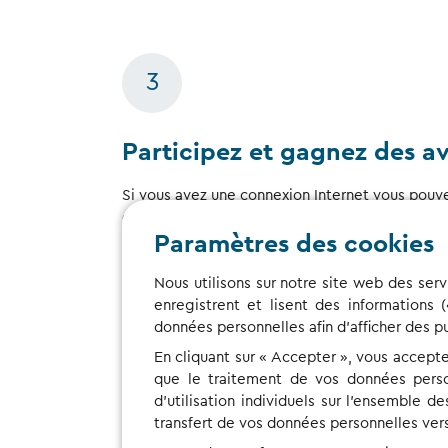
3
Participez et gagnez des a
Si vous avez une connexion Internet vous pouve
où. Toutes nos études sont menées en ligne. 
pour le temps que vous aurez investi il est pos
Paramètres des cookies
offrions une récompense à la fin d’une étude. 
privée et gérons les données personnelles qu
Nous utilisons sur notre site web des serv
avec le plus grand soin. Pour plus d’information
enregistrent et lisent des informations 
notre
Politique de confidentialité
.
données personnelles afin d'afficher des p
En cliquant sur « Accepter », vous accept
que le traitement de vos données person
d'utilisation individuels sur l'ensemble
transfert de vos données personnelles vers 