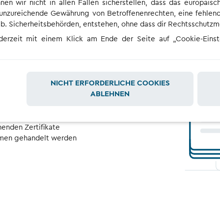
nnen wir nicht in allen Fällen sicherstellen, dass das europäis
 unzureichende Gewährung von Betroffenenrechten, eine fehlend
nsb. Sicherheitsbehörden, entstehen, ohne dass dir Rechtsschutz
ederzeit mit einem Klick am Ende der Seite auf „Cookie-Eins
 mit denen
NICHT ERFORDERLICHE COOKIES
ABLEHNEN
ngen sind, kümmern wir
m Umweltbundesamt
enden Zertifikate
ehmen gehandelt werden