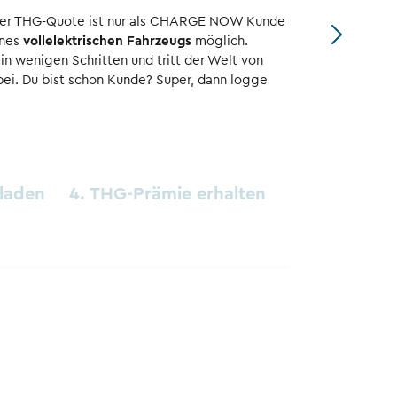
iner THG-Quote ist nur als CHARGE NOW Kunde
ines
vollelektrischen Fahrzeugs
möglich.
 in wenigen Schritten und tritt der Welt von
. Du bist schon Kunde? Super, dann logge
hladen
4. THG-Prämie erhalten