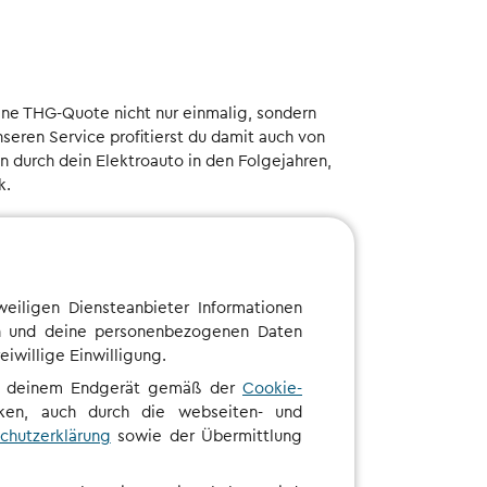
ine THG-Quote nicht nur einmalig, sondern
nseren Service profitierst du damit auch von
durch dein Elektroauto in den Folgejahren,
k.
eiligen Diensteanbieter Informationen
ten und deine personenbezogenen Daten
iwillige Einwilligung.
ntrag?
auf deinem Endgerät gemäß der
Cookie-
en, auch durch die webseiten- und
rämie wird.
chutzerklärung
sowie der Übermittlung