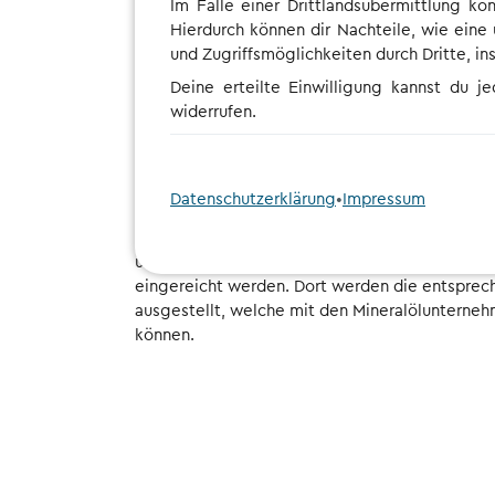
Im Falle einer Drittlandsübermittlung kö
Hierdurch können dir Nachteile, wie eine
und Zugriffsmöglichkeiten durch Dritte, i
Deine erteilte Einwilligung kannst du j
widerrufen.
Wir bündeln deinen Antrag
anderer Kunden
Datenschutzerklärung
•
Impressum
Nachdem deine Informationen bei uns eingega
uns darum, dass die Anträge gesammelt bei
eingereicht werden. Dort werden die entsprech
ausgestellt, welche mit den Mineralöluntern
können.