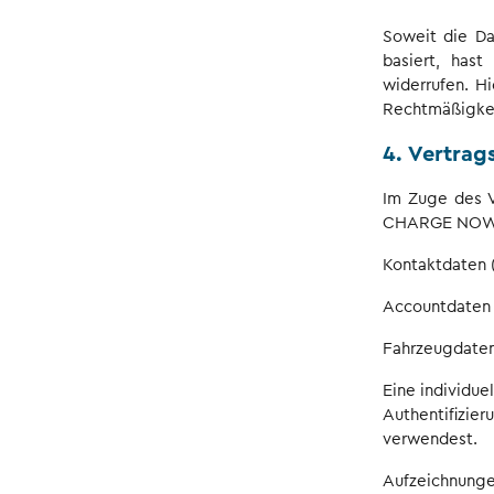
Soweit die Da
basiert, hast
widerrufen. H
Rechtmäßigkeit
4. Vertrag
Im Zuge des V
CHARGE NOW Ap
Kontaktdaten (
Accountdaten 
Fahrzeugdate
Eine individu
Authentifizier
verwendest.
Aufzeichnunge