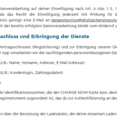
tenverarbeitung auf deiner Einwilligung nach Art. 6 Abs. 1 S. 1
 du das Recht die Einwilligung jederzeit mit Wirkung für 
ierzu genügt eine E-Mail an
dataprotection@digitalchargingsol
 der bereits erfolgten Datenverarbeitung bleibt vom Widerruf u
sschluss und Erbringung der Dienste
ertragsschlusses (Registrierung) und zur Erbringung unserer Di
p verarbeiten wir die nachfolgenden personenbezogenen Date
z.B.: Name, Vorname, Adresse, E-Mail-Adresse)
(z.B.: Kundenlogin, Zahlungsdaten)
n
elle Identifikationsnummer, die der CHARGE NOW Karte bzw. dem
ungsinstrument zugeordnet ist, das du zur Authentifizierung an d
n über die Benutzung der Ladesäulen, die deine einzelnen Lade