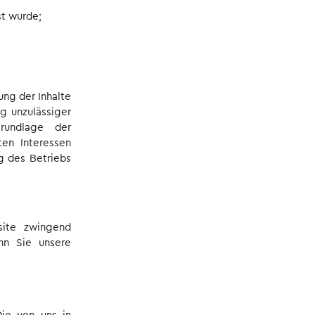
st wurde;
ung der Inhalte
g unzulässiger
rundlage der
ten Interessen
g des Betriebs
site zwingend
enn Sie unsere