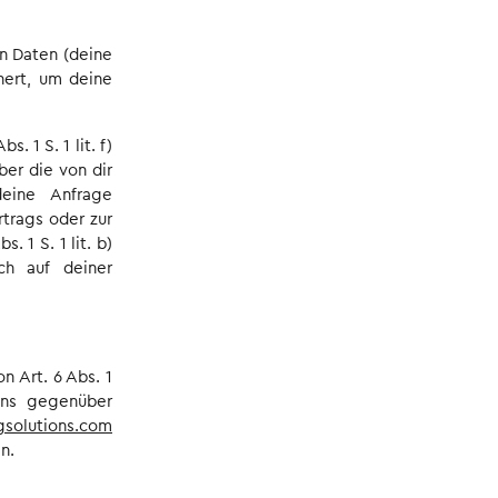
n Daten (deine
hert, um deine
. 1 S. 1 lit. f)
ber die von dir
deine Anfrage
rtrags oder zur
 1 S. 1 lit. b)
ch auf deiner
 Art. 6 Abs. 1
uns gegenüber
gsolutions.com
n.