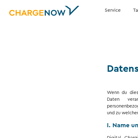
Service
Ta
Datens
Wenn du dies
Daten verar
personenbezog
und zu welche
I. Name un
Digital Char