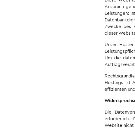
Diese Website
Anspruch geno
Leistungen: In
Datenbankdien
Zwecke des B
dieser Websit
Unser Hoster 
Leistungspflic
Um die datens
Auftragsverar
Rechtsgrundl
Hostings ist A
effizienten un
Widerspruchs
Die Datenver
erforderlich.
Website nicht 