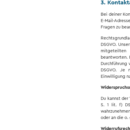
3. Kontak
Bei deiner Ko
E-Mail-Adress
Fragen zu bea
Rechtsgrundlage
DSGVO. Unser b
mitgeteilten
beantworten. E
Durchführung v
DSGVO. Je na
Einwilligung na
Widerspruchs
Du kannst der
S. 1 lit. f)
wahrzunehmen
oder an die o
Widerrufsrech