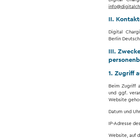
info@digitalc
II. Kontak
Digital Charg
Berlin Deutsch
III. Zweck
personenb
1. Zugriff
Beim Zugriff 
und ggf. vera
Website gehos
Datum und Uhrz
IP-Adresse de
Website, auf d