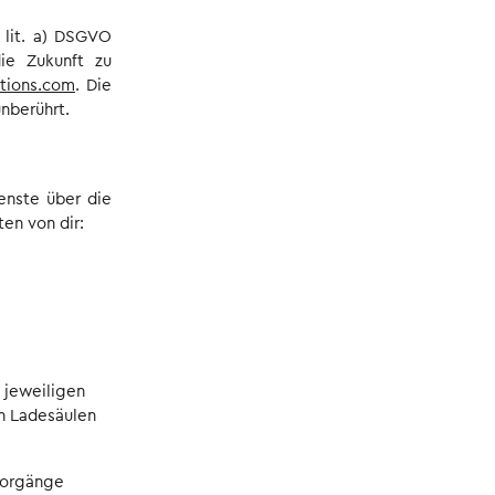
 lit. a) DSGVO
die Zukunft zu
utions.com
. Die
nberührt.
enste über die
n von dir:
 jeweiligen
en Ladesäulen
vorgänge