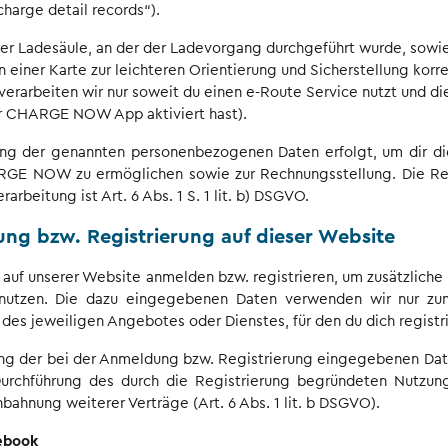
charge detail records“).
der Ladesäule, an der der Ladevorgang durchgeführt wurde, sowie
 einer Karte zur leichteren Orientierung und Sicherstellung korr
verarbeiten wir nur soweit du einen e-Route Service nutzt und di
er CHARGE NOW App aktiviert hast).
ung der genannten personenbezogenen Daten erfolgt, um dir d
RGE NOW zu ermöglichen sowie zur Rechnungsstellung. Die Re
rarbeitung ist Art. 6 Abs. 1 S. 1 lit. b) DSGVO.
ng bzw. Registrierung auf dieser Website
 auf unserer Website anmelden bzw. registrieren, um zusätzliche
 nutzen. Die dazu eingegebenen Daten verwenden wir nur z
 des jeweiligen Angebotes oder Dienstes, für den du dich registri
ung der bei der Anmeldung bzw. Registrierung eingegebenen Dat
rchführung des durch die Registrierung begründeten Nutzung
nbahnung weiterer Verträge (Art. 6 Abs. 1 lit. b DSGVO).
ebook