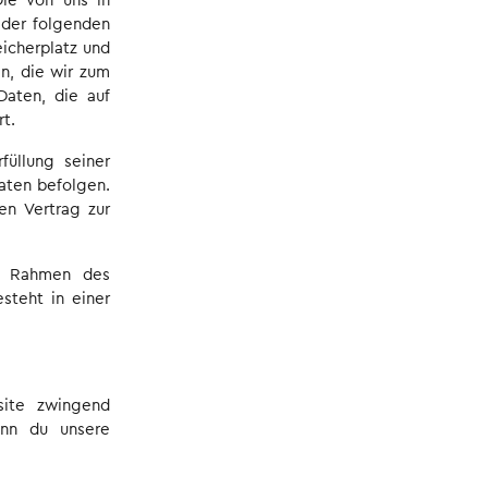
Die von uns in
 der folgenden
eicherplatz und
n, die wir zum
aten, die auf
t.
füllung seiner
Daten befolgen.
en Vertrag zur
im Rahmen des
esteht in einer
site zwingend
wenn du unsere