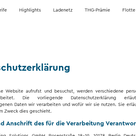
rife
Highlights
Ladenetz
THG-Prämie
Flotte
chutzerklärung
e Website aufrufst und besuchst, werden verschiedene per
beitet. Die vorliegende Datenschutzerklärung erläu
enen Daten wir verarbeiten und wofür wir sie nutzen. Sie erläu
m Zweck dies geschieht.
d Anschrift des für die Verarbeitung Verantwor
ging Solutions GmbH Rosenstraße 18-19, 10178 Berlin Deutsc