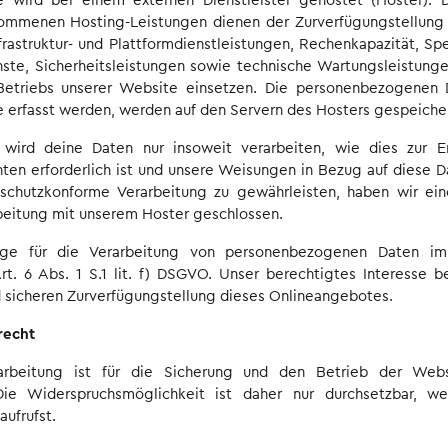
 wird bei einem externen Dienstleister gehostet (Hoster). 
mmenen Hosting-Leistungen dienen der Zurverfügungstellung
frastruktur- und Plattformdienstleistungen, Rechenkapazität, Sp
ste, Sicherheitsleistungen sowie technische Wartungsleistunge
etriebs unserer Website einsetzen. Die personenbezogenen D
e erfasst werden, werden auf den Servern des Hosters gespeicher
wird deine Daten nur insoweit verarbeiten, wie dies zur Er
hten erforderlich ist und unsere Weisungen in Bezug auf diese 
chutzkonforme Verarbeitung zu gewährleisten, haben wir ein
beitung mit unserem Hoster geschlossen.
age für die Verarbeitung von personenbezogenen Daten 
rt. 6 Abs. 1 S.1 lit. f) DSGVO. Unser berechtigtes Interesse b
d sicheren Zurverfügungstellung dieses Onlineangebotes.
recht
arbeitung ist für die Sicherung und den Betrieb der Web
 Die Widerspruchsmöglichkeit ist daher nur durchsetzbar, 
aufrufst.