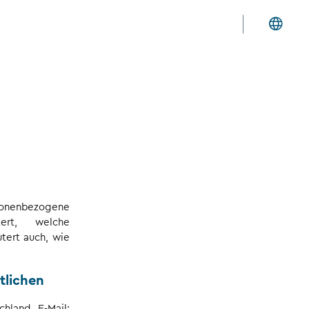
sonenbezogene
tert, welche
tert auch, wie
tlichen
hland E-Mail: