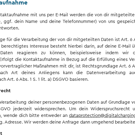
taufnahme
ntaktaufnahme mit uns per E-Mail werden die von dir mitgeteilte
e, ggf. dein Name und deine Telefonnummer) von uns gespeic
ntworten.
 für die Verarbeitung der von dir mitgeteilten Daten ist Art. 6 Abs
erechtigtes Interesse besteht hierbei darin, auf deine E-Mail ü
 Daten reagieren zu können, beispielsweise indem wir 
rfolgt die Kontaktaufnahme in Bezug auf die Erfüllung eines Ve
orvertraglicher Maßnahmen mit dir, ist Rechtsgrundlage Art. 6 Abs.
ch Art deines Anliegens kann die Datenverarbeitung au
ch Art. 6 Abs. 1 S. 1 lit. a) DSGVO basieren.
recht
 Verarbeitung deiner personenbezogenen Daten auf Grundlage von
 DSGVO jederzeit widersprechen. Um dein Widerspruchsrecht 
, wende dich bitte entweder an
dataprotection@digitalchargin
. g. Adresse. Wir werden deine Anfrage dann umgehend bearbeite
t