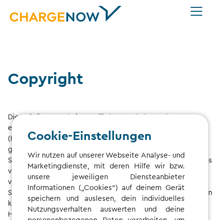
Copyright
Die auf dieser Website verfügbaren Inhalte und Daten,
einschließlich, aber nicht beschränkt auf Point-of-Interest-
Cookie-Einstellungen
(POI)-Daten, sind durch Urheber- und Datenbankrechte
geschützt. Jede Form der automatisierten Extraktion, des
Wir nutzen auf unserer Webseite Analyse- und
Scrapings, des Crawlings oder des systematischen Abrufens
Marketingdienste, mit deren Hilfe wir bzw.
von Daten dieser Website – ganz oder teilweise – ist ohne
unsere jeweiligen Diensteanbieter
vorherige schriftliche Genehmigung der Digital Charging
Informationen („Cookies“) auf deinem Gerät
Solutions GmbH ausdrücklich untersagt. Zuwiderhandlungen
speichern und auslesen, dein individuelles
können zur zivilrechtlichen und/oder strafrechtlichen
Nutzungsverhalten auswerten und deine
Haftung führen.
personenbezogenen Daten verarbeiten, um