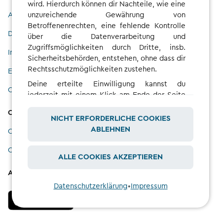
wird. Hierdurch können dir Nachteile, wie eine
unzureichende Gewährung von
Allgemeine Geschäftsbedingungen
Betroffenenrechten, eine fehlende Kontrolle
Datenschutz
über die Datenverarbeitung und
Zugriffsmöglichkeiten durch Dritte, insb.
Impressum
Sicherheitsbehörden, entstehen, ohne dass dir
Rechtsschutzmöglichkeiten zustehen.
Erklärung zur Barrierefreiheit
Deine erteilte Einwilligung kannst du
Copyright
jederzeit mit einem Klick am Ende der Seite
auf „Cookie-Einstellungen“ mit Wirkung für
Cookies
die Zukunft widerrufen.
NICHT ERFORDERLICHE COOKIES
ABLEHNEN
Cookie-Richtlinien
Cookie-Einstellungen
ALLE COOKIES AKZEPTIEREN
App herunterladen
Datenschutzerklärung
•
Impressum