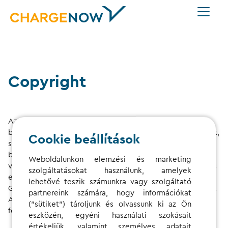
Copyright
Az ezen a weboldalon elérhető tartalmak és adatok,
beleértve, de nem kizárólag, a hasznos helyek (POI) adatait,
Cookie beállítások
szerzői jogi és adatbázis-jogok oltalmát élvezik. Az adatok
bármilyen automatikus kinyerése, scraping-je, crawling-ja
Weboldalunkon elemzési és marketing
vagy rendszeres visszakeresése erről a weboldalról – teljes
szolgáltatásokat használunk, amelyek
egészében vagy részben – a Digital Charging Solutions
lehetővé teszik számunkra vagy szolgáltató
GmbH előzetes írásbeli hozzájárulása nélkül szigorúan tilos.
partnereink számára, hogy információkat
A jogsértések polgári jogi és/vagy büntetőjogi
("sütiket") tároljunk és olvassunk ki az Ön
felelősséget vonhatnak maguk után.
eszközén, egyéni használati szokásait
értékeljük, valamint személyes adatait