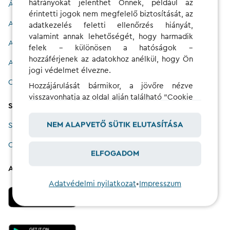
hátrányokat jelenthet Önnek, például az
Általános szerződési feltételek
érintetti jogok nem megfelelő biztosítását, az
Adatvédelem
adatkezelés feletti ellenőrzés hiányát,
valamint annak lehetőségét, hogy harmadik
A weboldalról
felek – különösen a hatóságok –
hozzáférjenek az adatokhoz anélkül, hogy Ön
Accessibility Statement
jogi védelmet élvezne.
Copyright
Hozzájárulását bármikor, a jövőre nézve
visszavonhatja az oldal alján található "Cookie
Sütik
beállítások" gombra kattintva.
NEM ALAPVETŐ SÜTIK ELUTASÍTÁSA
Sütikre vonatkozó tájékoztató
Cookie beállítások
ELFOGADOM
Alkalmazás letöltése
Adatvédelmi nyilatkozat
•
Impresszum