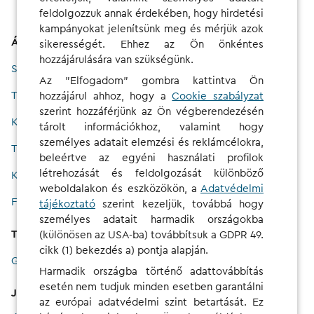
feldolgozzuk annak érdekében, hogy hirdetési
kampányokat jelenítsünk meg és mérjük azok
Áttekintés
sikerességét. Ehhez az Ön önkéntes
hozzájárulására van szükségünk.
Szolgáltatás
Az "Elfogadom" gombra kattintva Ön
Tarifák
hozzájárul ahhoz, hogy a
Cookie szabályzat
szerint hozzáférjünk az Ön végberendezésén
Kiemelt témák
tárolt információkhoz, valamint hogy
személyes adatait elemzési és reklámcélokra,
Térkép
beleértve az egyéni használati profilok
létrehozását és feldolgozását különböző
Kutatócsoport
weboldalakon és eszközökön, a
Adatvédelmi
Flotta
tájékoztató
szerint kezeljük, továbbá hogy
személyes adatait harmadik országokba
Támogatás
(különösen az USA-ba) továbbítsuk a GDPR 49.
cikk (1) bekezdés a) pontja alapján.
GYIK és támogatás
Harmadik országba történő adattovábbítás
esetén nem tudjuk minden esetben garantálni
Jogi rendelkezések
az európai adatvédelmi szint betartását. Ez