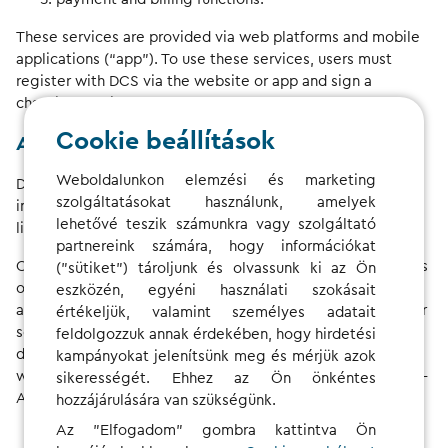
These services are provided via web platforms and mobile
applications (“app”). To use these services, users must
register with DCS via the website or app and sign a
charging service contract.
Cookie beállítások
Accessibility and usability of the services
Weboldalunkon elemzési és marketing
DCS has designed its services to be accessible and
szolgáltatásokat használunk, amelyek
inclusive, so they can also be used by drivers with
lehetővé teszik számunkra vagy szolgáltató
limitations and disabilities.
partnereink számára, hogy információkat
Our websites and apps meet the accessibility requirements
("sütiket") tároljunk és olvassunk ki az Ön
of the BFSG and the associated BFSGV, in particular § 3 (1)
eszközén, egyéni használati szokásait
and § 12 No. 3 BFSGV, where these regulations apply to our
értékeljük, valamint személyes adatait
services and target group. The websites and apps are
feldolgozzuk annak érdekében, hogy hirdetési
designed to be user-friendly and intuitive in accordance
kampányokat jelenítsünk meg és mérjük azok
with recognised accessibility standards (WCAG 2.1 Level A-
sikerességét. Ehhez az Ön önkéntes
AA):
hozzájárulására van szükségünk.
Az "Elfogadom" gombra kattintva Ön
Perceivable:
Information and user interfaces are