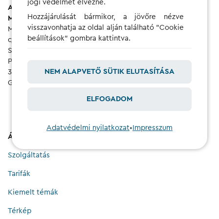
jogi védelmet élvezne.
Accessibility of Products and Services (MLBF) in
Hozzájárulását bármikor, a jövőre nézve
Magdeburg.
visszavonhatja az oldal alján található "Cookie
MLBF (under construction)
beállítások" gombra kattintva.
c/o Ministry of Labour, Social Affairs, Health and Equality
Saxony-Anhalt
P.O. Box 39 11 55
NEM ALAPVETŐ SÜTIK ELUTASÍTÁSA
39135 Magdeburg
Germany
ELFOGADOM
Adatvédelmi nyilatkozat
•
Impresszum
Áttekintés
Szolgáltatás
Tarifák
Kiemelt témák
Térkép