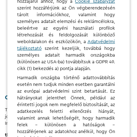
hozzájárul ahhoz, hogy a
Cookie szabályzat
presented in such a way that they can be perceived
szerint hozzáférjünk az Ön végberendezésén
by all users, regardless of their sensory abilities.
tárolt információkhoz, valamint hogy
Operable:
személyes adatait elemzési és reklámcélokra,
The user interface and navigation are
accessible to all target users – even without a mouse
beleértve az egyéni használati profilok
or with certain motor impairments.
létrehozását és feldolgozását különböző
weboldalakon és eszközökön, a
Adatvédelmi
Understandable:
The information and user interface
tájékoztató
szerint kezeljük, továbbá hogy
operation are understandable and predictable.
személyes adatait harmadik országokba
(különösen az USA-ba) továbbítsuk a GDPR 49.
Robust:
Content is robust enough to be reliably
cikk (1) bekezdés a) pontja alapján.
interpreted by a wide range of user agents (e.g.,
Harmadik országba történő adattovábbítás
browsers, screen readers) – even with future
esetén nem tudjuk minden esetben garantálni
technologies.
az európai adatvédelmi szint betartását. Ez
Competent market surveillance authority
hátrányokat jelenthet Önnek, például az
érintetti jogok nem megfelelő biztosítását, az
The federal states of Germany are currently establishing a
adatkezelés feletti ellenőrzés hiányát,
joint body to perform the tasks of the Accessibility
valamint annak lehetőségét, hogy harmadik
Improvement Act:
felek – különösen a hatóságok –
hozzáférjenek az adatokhoz anélkül, hogy Ön
the Federal States’ Market Surveillance Authority for the