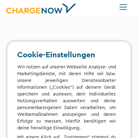
Cookie-Einstellungen
Datenverarbeitung durch
Wir nutzen auf unserer Webseite Analyse- und
Google Maps
Marketingdienste, mit deren Hilfe wir bzw.
unsere jeweiligen Diensteanbieter
Wir benötigen dein Einverständnis, um die
Informationen („Cookies“) auf deinem Gerät
Google-Maps-Karte auf dieser Seite anzuzeigen.
speichern und auslesen, dein individuelles
Wenn du dein Einverständnis gibst, verarbeitet
Nutzungsverhalten auswerten und deine
Google Ireland personenbezogene Daten wie
personenbezogenen Daten verarbeiten, um
deine IP-Adresse und Informationen darüber, wie
Werbemaßnahmen anzuzeigen und deren
du die Karte nutzt. Wir speichern dein
Erfolge zu messen. Hierfür benötigen wir
Einverständnis außerdem in einem Cookie. Du
deine freiwillige Einwilligung.
kannst dein Einverständnis jederzeit mit
Mit einem Klick auf „Zustimmen“ stimmst du
Wirkung für die Zukunft widerrufen, indem du