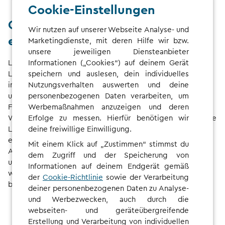
Cookie-Einstellungen
Grenzenlos unterwegs mit einem
Wir nutzen auf unserer Webseite Analyse- und
einzigen Vertrag
Marketingdienste, mit deren Hilfe wir bzw.
unsere jeweiligen Diensteanbieter
Lade dein Elektrofahrzeug an einem von
Informationen („Cookies“) auf deinem Gerät
1,186,343
Ladepunkten* in
speichern und auslesen, dein individuelles
29
europäischen Ländern auf. Wo auch
immer du bist, CHARGE NOW bietet dir einen schnellen
Nutzungsverhalten auswerten und deine
und bequemen Zugang – egal, ob Wochenendtrip oder
personenbezogenen Daten verarbeiten, um
Familienurlaub.
Werbemaßnahmen anzuzeigen und deren
Wir bauen unser Netz ständig aus und erweitern es um neue
Erfolge zu messen. Hierfür benötigen wir
Ladepunkte.
deine freiwillige Einwilligung.
Schau in unser Ladenetz
, um Ladepunkte
entlang der Route zu deinem nächsten Ziel zu finden!
Mit einem Klick auf „Zustimmen“ stimmst du
Auch wenn du dein Elektrofahrzeug in Ländern mit
dem Zugriff und der Speicherung von
unterschiedlichen Währungen auflädst: Deine Rechnung
Informationen auf deinem Endgerät gemäß
wird immer in deiner eigenen Währung ausgestellt. So
der
Cookie-Richtlinie
sowie der Verarbeitung
bleiben alle Kosten transparent.
deiner personenbezogenen Daten zu Analyse-
und Werbezwecken, auch durch die
webseiten- und geräteübergreifende
Erstellung und Verarbeitung von individuellen