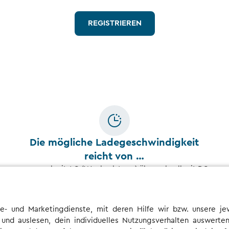
REGISTRIEREN
Die mögliche Ladegeschwindigkeit
reicht von …
… normal mit AC (Wechselstrom) über schnell mit DC
(Gleichstrom) bis zu sehr schnell mit HPC (High Power
Charging).
e- und Marketingdienste, mit deren Hilfe wir bzw. unsere jew
 und auslesen, dein individuelles Nutzungsverhalten auswer