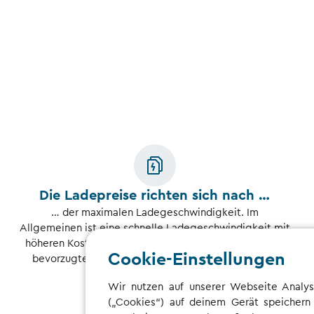
Die Ladepreise richten sich nach …
… der maximalen Ladegeschwindigkeit. Im
Allgemeinen ist eine schnelle Ladegeschwindigkeit mit
höheren Kosten verbunden. Ermäßigte Ladetarife von
Cookie-Einstellungen
bevorzugten Partnern können eine Ausnahme sein.
Wir nutzen auf unserer Webseite Analys
(„Cookies“) auf deinem Gerät speichern