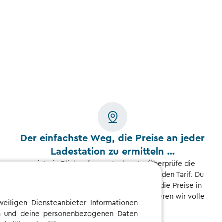
Der einfachste Weg, die Preise an jeder
Ladestation zu ermitteln …
... ist ein Blick auf unser
Ladenetz
. Überprüfe die
Preisangaben für jeden Ladepunkt und jeden Tarif. Du
kannst bereits vor deiner Registrierung die Preise in
unserem Ladenetz einsehen - so garantieren wir volle
eiligen Diensteanbieter Informationen
Transparenz.
ten und deine personenbezogenen Daten