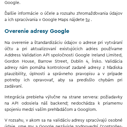
Google.
Ďalšie informácie o účele a rozsahu zhromažďovania údajov
a ich spracúvania v Google Maps nájdete
tu
.
Overenie adresy Google
Na overenie a štandardizáciu údajov o adrese pri vytváraní
účtu a pri aktualizovaní existujúcich adries používame
Address Validation API spoločnosti Google Ireland Limited,
Gordon House, Barrow Street, Dublin 4, Írsko. Validácia
adresy nám pomáha kontrolovať zadané adresy z hľadiska
plauzibility, úplnosti a správneho pravopisu a v prípade
potreby ich opravovať, aby sa predísšlo chybám pri
zadávaní.
Integrácia prebieha výlučne na strane servera: požiadavky
na API odosiela náš backend; nedochádza k priamemu
spojeniu medzi vaším prehľadáčom a Googlom.
V rozsahu, v akom sa na validáciu adresy spracúvajú osobné
údaje, sme my a Google nezávisle zodpovední ('controller-