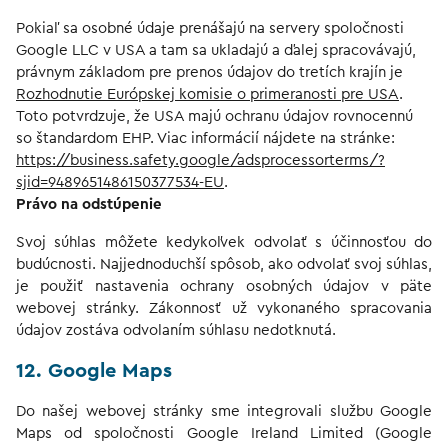
Pokiaľ sa osobné údaje prenášajú na servery spoločnosti
Google LLC v USA a tam sa ukladajú a ďalej spracovávajú,
právnym základom pre prenos údajov do tretích krajín je
Rozhodnutie Európskej komisie o primeranosti pre USA
.
Toto potvrdzuje, že USA majú ochranu údajov rovnocennú
so štandardom EHP. Viac informácií nájdete na stránke:
https://business.safety.google/adsprocessorterms/?
sjid=9489651486150377534-EU
.
Právo na odstúpenie
Svoj súhlas môžete kedykoľvek odvolať s účinnosťou do
budúcnosti. Najjednoduchší spôsob, ako odvolať svoj súhlas,
je použiť nastavenia ochrany osobných údajov v päte
webovej stránky. Zákonnosť už vykonaného spracovania
údajov zostáva odvolaním súhlasu nedotknutá.
12. Google Maps
Do našej webovej stránky sme integrovali službu Google
Maps od spoločnosti Google Ireland Limited (Google