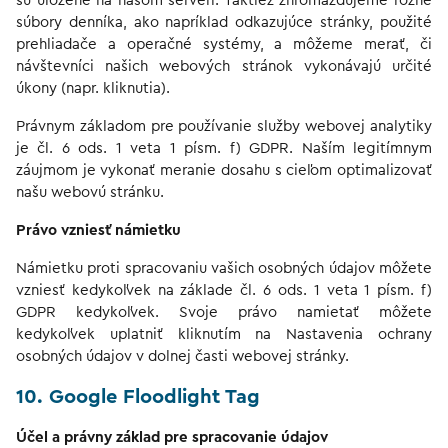
sú uložené na našom serveri. Taktiež zhromažďujeme rôzne
súbory denníka, ako napríklad odkazujúce stránky, použité
prehliadače a operačné systémy, a môžeme merať, či
návštevníci našich webových stránok vykonávajú určité
úkony (napr. kliknutia).
Právnym základom pre používanie služby webovej analytiky
je čl. 6 ods. 1 veta 1 písm. f) GDPR. Naším legitímnym
záujmom je vykonať meranie dosahu s cieľom optimalizovať
našu webovú stránku.
Právo vzniesť námietku
Námietku proti spracovaniu vašich osobných údajov môžete
vzniesť kedykoľvek na základe čl. 6 ods. 1 veta 1 písm. f)
GDPR kedykoľvek. Svoje právo namietať môžete
kedykoľvek uplatniť kliknutím na Nastavenia ochrany
osobných údajov v dolnej časti webovej stránky.
10. Google Floodlight Tag
Účel a právny základ pre spracovanie údajov