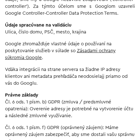
controller'). Za týmto účelom sme s Googlom uzavreli
Google Controller‑Controller Data Protection Terms.
Údaje spracúvane na validáciu
Ulica, číslo domu, PSČ, mesto, krajina
Google zhromažďuje vlastné údaje o používaní na
poskytovanie služieb v súlade so
Zásadami ochrany
súkromia Google
.
Vdäka integrácii na strane servera sa žiadne IP adresy
klientov ani metadata prehľadáča neodosielajj priamo od
vás do Googlu.
Právne základy
Čl. 6 ods. 1 písm. b) GDPR (zmluva / predsmluvné
opatrenia): Overenie adresy je potrebné na vytvorenie účtu
a následné zmluvné využívanie.
Čl. 6 ods. 1 písm. f) GDPR (oprávnený záujem): Máme
oprávnený záujem zabezpečiť, aby sme dostali vašu správnu