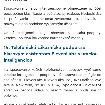
Spracovanie umelou inteligenciou je obmedzené na účel
počiatočnej klasifikácie a počiatočnej reakcie. Nedochádza
k profilovaniu ani automatizovanému rozhodovaniu s
právnym alebo podobne významným účinkom.
Umelá inteligencia nie je trénovaná na obsahu podpory.
Zendesk používa iba vopred natrénované modely.
14. Telefonická zákaznícka podpora s
hlasovým asistentom ElevenLabs s umelou
inteligenciou
Na spracovanie vašich telefonických dopytov využívame
umelou inteligenciou podporovanú hlasovú technológiu od
spoločnosti ElevenLabs (ElevenLabs Inc., 169 Madison Ave
#2484, New York, NY 10016, USA). Spoločnosť ElevenLabs
spracúva osobné údaje v našom mene a podľa našich
pokynov.
Ak nás kontaktujete telefonicky, hlasový asistent prijme váš