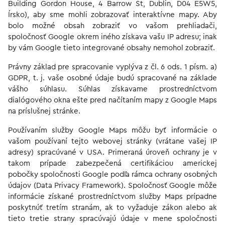
Building Gordon House, 4 Barrow St, Dublin, D04 E5W5,
Írsko), aby sme mohli zobrazovať interaktívne mapy. Aby
bolo možné obsah zobraziť vo vašom prehliadači,
spoločnosť Google okrem iného získava vašu IP adresu; inak
by vám Google tieto integrované obsahy nemohol zobraziť.
Právny základ pre spracovanie vyplýva z čl. 6 ods. 1 písm. a)
GDPR, t. j. vaše osobné údaje budú spracované na základe
vášho súhlasu. Súhlas získavame prostredníctvom
dialógového okna ešte pred načítaním mapy z Google Maps
na príslušnej stránke.
Používaním služby Google Maps môžu byť informácie o
vašom používaní tejto webovej stránky (vrátane vašej IP
adresy) spracúvané v USA. Primeraná úroveň ochrany je v
takom prípade zabezpečená certifikáciou americkej
pobočky spoločnosti Google podľa rámca ochrany osobných
údajov (Data Privacy Framework). Spoločnosť Google môže
informácie získané prostredníctvom služby Maps prípadne
poskytnúť tretím stranám, ak to vyžaduje zákon alebo ak
tieto tretie strany spracúvajú údaje v mene spoločnosti