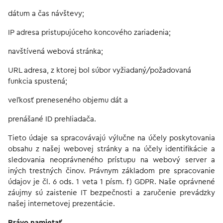
dátum a čas návštevy;
IP adresa pristupujúceho koncového zariadenia;
navštívená webová stránka;
URL adresa, z ktorej bol súbor vyžiadaný/požadovaná
funkcia spustená;
veľkosť preneseného objemu dát a
prenášané ID prehliadača.
Tieto údaje sa spracovávajú výlučne na účely poskytovania
obsahu z našej webovej stránky a na účely identifikácie a
sledovania neoprávneného prístupu na webový server a
iných trestných činov. Právnym základom pre spracovanie
údajov je čl. 6 ods. 1 veta 1 písm. f) GDPR. Naše oprávnené
záujmy sú zaistenie IT bezpečnosti a zaručenie prevádzky
našej internetovej prezentácie.
Právo namietať