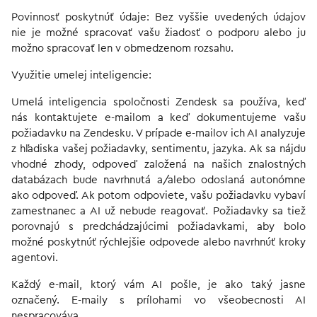
Povinnosť poskytnúť údaje: Bez vyššie uvedených údajov
nie je možné spracovať vašu žiadosť o podporu alebo ju
možno spracovať len v obmedzenom rozsahu.
Využitie umelej inteligencie:
Umelá inteligencia spoločnosti Zendesk sa používa, keď
nás kontaktujete e-mailom a keď dokumentujeme vašu
požiadavku na Zendesku. V prípade e-mailov ich AI analyzuje
z hľadiska vašej požiadavky, sentimentu, jazyka. Ak sa nájdu
vhodné zhody, odpoveď založená na našich znalostných
databázach bude navrhnutá a/alebo odoslaná autonómne
ako odpoveď. Ak potom odpoviete, vašu požiadavku vybaví
zamestnanec a AI už nebude reagovať. Požiadavky sa tiež
porovnajú s predchádzajúcimi požiadavkami, aby bolo
možné poskytnúť rýchlejšie odpovede alebo navrhnúť kroky
agentovi.
Každý e-mail, ktorý vám AI pošle, je ako taký jasne
označený. E-maily s prílohami vo všeobecnosti AI
nespracováva.