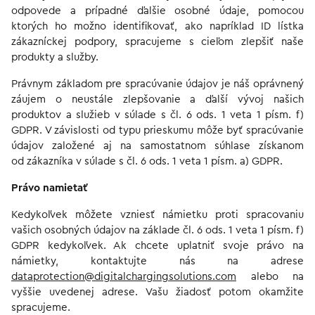
odpovede a prípadné ďalšie osobné údaje, pomocou
ktorých ho možno identifikovať, ako napríklad ID lístka
zákazníckej podpory, spracujeme s cieľom zlepšiť naše
produkty a služby.
Právnym základom pre spracúvanie údajov je náš oprávnený
záujem o neustále zlepšovanie a ďalší vývoj našich
produktov a služieb v súlade s čl. 6 ods. 1 veta 1 písm. f)
GDPR. V závislosti od typu prieskumu môže byť spracúvanie
údajov založené aj na samostatnom súhlase získanom
od zákazníka v súlade s čl. 6 ods. 1 veta 1 písm. a) GDPR.
Právo namietať
Kedykoľvek môžete vzniesť námietku proti spracovaniu
vašich osobných údajov na základe čl. 6 ods. 1 veta 1 písm. f)
GDPR kedykoľvek. Ak chcete uplatniť svoje právo na
námietky, kontaktujte nás na adrese
dataprotection@digitalchargingsolutions.com
alebo na
vyššie uvedenej adrese. Vašu žiadosť potom okamžite
spracujeme.