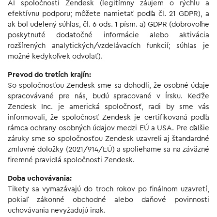
AI spoločnosti Zendesk (legitímny záujem o rýchlu a
efektívnu podporu; môžete namietať podľa čl. 21 GDPR), a
ak bol udelený súhlas, čl. 6 ods. 1 písm. a) GDPR (dobrovoľne
poskytnuté dodatočné informácie alebo aktivácia
rozšírených analytických/vzdelávacích funkcií; súhlas je
možné kedykoľvek odvolať).
Prevod do tretích krajín:
So spoločnosťou Zendesk sme sa dohodli, že osobné údaje
spracovávané pre nás, budú spracované v Írsku. Keďže
Zendesk Inc. je americká spoločnosť, radi by sme vás
informovali, že spoločnosť Zendesk je certifikovaná podľa
rámca ochrany osobných údajov medzi EÚ a USA. Pre ďalšie
záruky sme so spoločnosťou Zendesk uzavreli aj štandardné
zmluvné doložky (2021/914/EÚ) a spoliehame sa na záväzné
firemné pravidlá spoločnosti Zendesk.
Doba uchovávania:
Tikety sa vymazávajú do troch rokov po finálnom uzavretí,
pokiaľ zákonné obchodné alebo daňové povinnosti
uchovávania nevyžadujú inak.