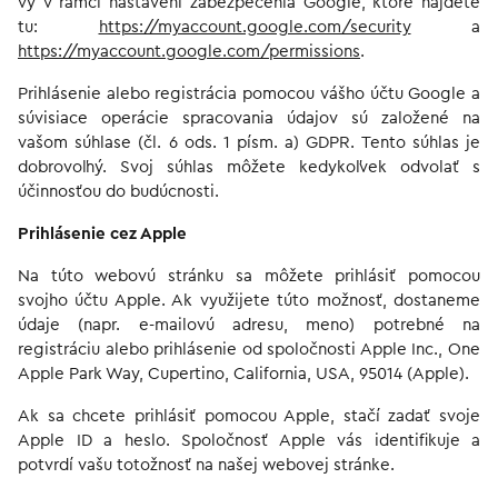
vy v rámci nastavení zabezpečenia Google, ktoré nájdete
tu:
https://myaccount.google.com/security
a
https://myaccount.google.com/permissions
.
Prihlásenie alebo registrácia pomocou vášho účtu Google a
súvisiace operácie spracovania údajov sú založené na
vašom súhlase (čl. 6 ods. 1 písm. a) GDPR. Tento súhlas je
dobrovoľný. Svoj súhlas môžete kedykoľvek odvolať s
účinnosťou do budúcnosti.
Prihlásenie cez Apple
Na túto webovú stránku sa môžete prihlásiť pomocou
svojho účtu Apple. Ak využijete túto možnosť, dostaneme
údaje (napr. e-mailovú adresu, meno) potrebné na
registráciu alebo prihlásenie od spoločnosti Apple Inc., One
Apple Park Way, Cupertino, California, USA, 95014 (Apple).
Ak sa chcete prihlásiť pomocou Apple, stačí zadať svoje
Apple ID a heslo. Spoločnosť Apple vás identifikuje a
potvrdí vašu totožnosť na našej webovej stránke.