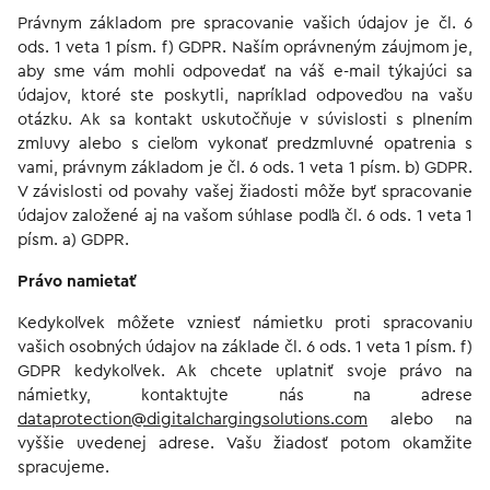
Právnym základom pre spracovanie vašich údajov je čl. 6
ods. 1 veta 1 písm. f) GDPR. Naším oprávneným záujmom je,
aby sme vám mohli odpovedať na váš e-mail týkajúci sa
údajov, ktoré ste poskytli, napríklad odpoveďou na vašu
otázku. Ak sa kontakt uskutočňuje v súvislosti s plnením
zmluvy alebo s cieľom vykonať predzmluvné opatrenia s
vami, právnym základom je čl. 6 ods. 1 veta 1 písm. b) GDPR.
V závislosti od povahy vašej žiadosti môže byť spracovanie
údajov založené aj na vašom súhlase podľa čl. 6 ods. 1 veta 1
písm. a) GDPR.
Právo namietať
Kedykoľvek môžete vzniesť námietku proti spracovaniu
vašich osobných údajov na základe čl. 6 ods. 1 veta 1 písm. f)
GDPR kedykoľvek. Ak chcete uplatniť svoje právo na
námietky, kontaktujte nás na adrese
dataprotection@digitalchargingsolutions.com
alebo na
vyššie uvedenej adrese. Vašu žiadosť potom okamžite
spracujeme.