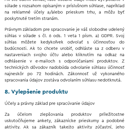
súlade s rozsahom opísaným v príslušnom súhlase, napríklad
na reklamné účely a/alebo prieskum trhu, a môžu byť
poskytnuté tretím stranám.
Právnym základom pre spracovanie je váš slobodne udelený
súhlas v súlade s čl. 6 ods. 1 veta 1 písm. a) GDPR. Svoj
súhlas môžete kedykoľvek odvolať s účinnosťou do
budúcnosti. Ak to chcete urobiť, odhláste sa z odberu v
nastaveniach svojho účtu alebo kliknutím na odkaz na
odhlásenie v e-mailoch s odporúčaniami produktov. Z
technických dôvodov nadobúda odvolanie súhlasu účinnosť
najneskôr po 72 hodinách. Zákonnosť už vykonaného
spracovania údajov zostáva odvolaním súhlasu nedotknutá.
8. Vylepšenie produktu
Účely a právny základ pre spracúvanie údajov
Za účelom zlepšovania produktov príležitostne
uskutočňujeme ankety, zákaznícke prieskumy a podobné
aktivity. Ak sa zákazník takejto aktivity zúčastní, jeho