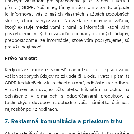
Právnym základom pre spracovanie je čl. 6 ods. 1 veta 1
písm. f) GDPR. Naším legitímnym záujmom v tomto prípade
je informovať vás o našich vlastných službách podobných
službe, ktorú už využívate. Na základe zmluvného vzťahu,
ktorý existuje medzi vami a nami, a informácií, ktoré vám
poskytujeme v týchto zásadách ochrany osobných údajov,
predpokladáme, že informácie, ktoré vám poskytujeme, sú
pre vás zaujímavé.
Právo namietať
Kedykoľvek môžete vzniesť námietku proti spracovaniu
vašich osobných údajov na základe čl. 6 ods. 1 veta 1 písm. f)
GDPR kedykoľvek. Ak to chcete urobiť, odhláste sa z odberu
v nastaveniach svojho účtu alebo kliknutím na odkaz na
odhlásenie v e-mailoch s odporúčaniami produktov. Z
technických dôvodov nadobudne vaša námietka účinnosť
najneskôr po 72 hodinách.
7. Reklamná komunikácia a prieskum trhu
Ak ste udelili súhlas, vaše osobné údaje môžu byť použité v