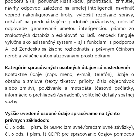
podporu a (ii) ponúknuť klasifikáciu, prioritizáciu, zhrnutie,
návrhy odpovedí založené na umelej inteligencii, navrhnúť
vopred nakonfigurované kroky, vylepšiť rozpísané správy,
odkázať na predchádzajúce podobné požiadavky, odoslať
odpovede generované umelou inteligenciou priamo zo
znalostných databáz a eskalovať na ľudí. Zendesk funguje
výlučne ako asistenčný systém – aj s funkciami s podporou
AI od Zendesku sa žiadne rozhodnutia s právnym účinkom
nerobia výlučne automatizovanými prostriedkami.
Kategórie spracúvaných osobných údajov sú nasledovné:
Kontaktné údaje (napr. meno, e-mail, telefón), údaje o
obsahu a zmluve (texty tiketov, prílohy, čísla objednávok
alebo zmlúv), používanie a metadáta (časové pečiatky,
informácie o prehliadači/zariadení), voliteľné detaily spätnej
väzby.
Vyššie uvedené osobné údaje spracúvame na týchto
právnych základoch:
Čl. 6 ods. 1 písm. b) GDPR (zmluvné/predzmluvné záväzky),
čl. 6 ods. 1 písm. f) GDPR pre spracovanie údajov pomocou