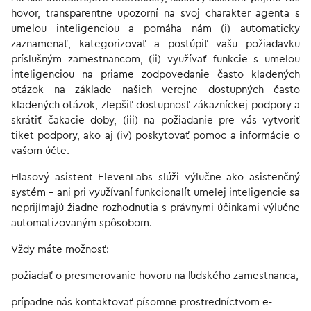
hovor, transparentne upozorní na svoj charakter agenta s
umelou inteligenciou a pomáha nám (i) automaticky
zaznamenať, kategorizovať a postúpiť vašu požiadavku
príslušným zamestnancom, (ii) využívať funkcie s umelou
inteligenciou na priame zodpovedanie často kladených
otázok na základe našich verejne dostupných často
kladených otázok, zlepšiť dostupnosť zákazníckej podpory a
skrátiť čakacie doby, (iii) na požiadanie pre vás vytvoriť
tiket podpory, ako aj (iv) poskytovať pomoc a informácie o
vašom účte.
Hlasový asistent ElevenLabs slúži výlučne ako asistenčný
systém – ani pri využívaní funkcionalít umelej inteligencie sa
neprijímajú žiadne rozhodnutia s právnymi účinkami výlučne
automatizovaným spôsobom.
Vždy máte možnosť:
požiadať o presmerovanie hovoru na ľudského zamestnanca,
prípadne nás kontaktovať písomne prostredníctvom e-