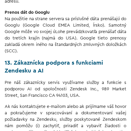
adresu.
Prenos dát do Googlu
Na použitie na strane servera sa príslušné dáta prenášajú do
Googlu (Google Cloud EMEA Limited, Írsko). Samotný
Google môže vo svojej úLohe prevádzkovatľa prenášať dáta
do tretích krajín (najmä do USA). Google tieto prenosy
zakladá okrem iného na štandardných zmluvných doložkách
(SCC).
13. Zákaznícka podpora s funkciami
Zendesku a AI
Pre náš zákaznícky servis využívame služby a funkcie s
podporou AI od spoločnosti Zendesk Inc., 989 Market
Street, San Francisco CA 94103, USA.
Ak nás kontaktujete e-mailom alebo ak prijímame váš hovor
a pokračujeme v spracovávaní a dokumentovaní vašej
požiadavky na Zendesku, služby poskytované Zendeskom
nám pomôžu (i) zachytiť, priradiť a vybaviť žiadosti o