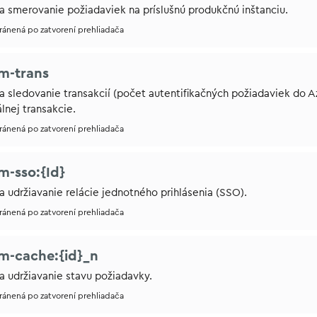
a smerovanie požiadaviek na príslušnú produkčnú inštanciu.
tránená po zatvorení prehliadača
m-trans
a sledovanie transakcií (počet autentifikačných požiadaviek do 
lnej transakcie.
tránená po zatvorení prehliadača
m-sso:{Id}
a udržiavanie relácie jednotného prihlásenia (SSO).
tránená po zatvorení prehliadača
m-cache:{id}_n
a udržiavanie stavu požiadavky.
tránená po zatvorení prehliadača