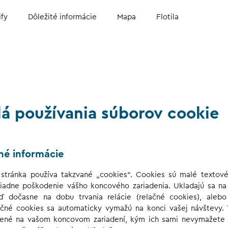
ify
Dôležité informácie
Mapa
Flotila
lá používania súborov cookie
né informácie
tránka používa takzvané „cookies“. Cookies sú malé textové
iadne poškodenie vášho koncového zariadenia. Ukladajú sa n
ď dočasne na dobu trvania relácie (relačné cookies), alebo 
ačné cookies sa automaticky vymažú na konci vašej návštevy. 
žené na vašom koncovom zariadení, kým ich sami nevymažete