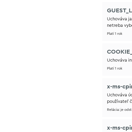
GUEST_
Uchováva jaz
netreba vybe
Platí 1 rok
COOKIE
Uchováva in
Platí 1 rok
x-ms-cp
Uchováva úd
používateľ 
Relácia: je ods
x-ms-cpi