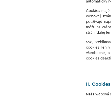
automaticky n
Cookies majú 
webovej strán
používajú nap
môžu na vašom
strán (ďalej l
Svoj prehliada
cookies len v
všeobecne, a 
cookies deakt
II. Cookie
Naša webová s