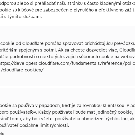
dporou alebo si prehliadať našu stránku s často kladenými otázk
ookie sú kľúčové pre zabezpečenie plynulého a efektívneho záži
ií s týmito službami.
 cookie od Cloudflare pomáha spravovať prichádzajúcu prevádzku
ritériám spojeným s botmi. Ak sa chcete dozvedieť viac, Cloudfl
alšie podrobnosti o niektorých svojich súboroch cookie na webov
 https://developers.cloudflare.com/fundamentals/reference/polic
/cloudflare-cookies/
t
ookie sa používa v prípadoch, keď je za rovnakou klientskou IP a
acero používateľov. Každý používateľ bude mať jedinečný cookie, 
ániť tomu, aby boli všetci používatelia obmedzení rýchlosťou, ak
užívateľ dosiahne limit rýchlosti.
ciu