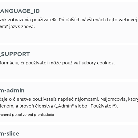
LANGUAGE_ID
yk zobrazenia používateľa. Pri ďalších návštevách tejto webovej
rať jazyk znova.
_SUPPORT
formáciu, či používateľ môže používať súbory cookies.
im-admin
aje o členstve používateľa naprieč nájomcami. Nájomcovia, ktor
členom, a úroveň členstva („Admin“ alebo „Používateľ“).
tránená po zatvorení prehliadača
m-slice