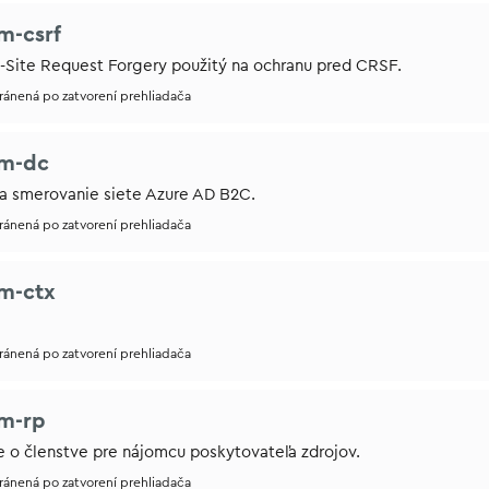
m-csrf
-Site Request Forgery použitý na ochranu pred CRSF.
tránená po zatvorení prehliadača
im-dc
na smerovanie siete Azure AD B2C.
tránená po zatvorení prehliadača
m-ctx
tránená po zatvorení prehliadača
m-rp
e o členstve pre nájomcu poskytovateľa zdrojov.
tránená po zatvorení prehliadača