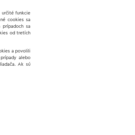
určité funkcie
Iné cookies sa
h prípadoch sa
ies od tretích
kies a povolili
 prípady alebo
liadača. Ak sú