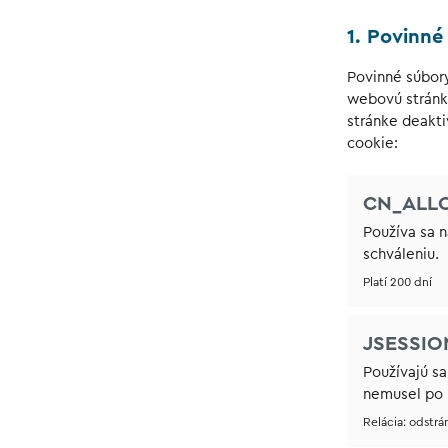
1. Povinné
Povinné súbory
webovú stránku
stránke deakti
cookie:
CN_ALL
Používa sa 
schváleniu.
Platí 200 dní
JSESSIO
Používajú sa
nemusel po k
Relácia: odstrá