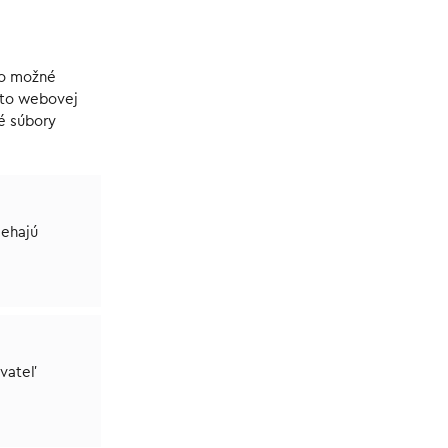
lo možné
jto webovej
é súbory
iehajú
ívateľ