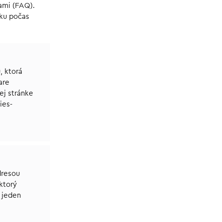
ami (FAQ).
tku počas
, ktorá
are
ej stránke
ies-
dresou
ktorý
 jeden