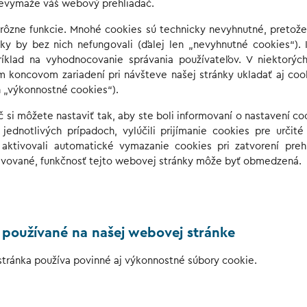
evymaže váš webový prehliadač.
rôzne funkcie. Mnohé cookies sú technicky nevyhnutné, pretože 
ky by bez nich nefungovali (ďalej len „nevyhnutné cookies“). 
ríklad na vyhodnocovanie správania používateľov. V niektorýc
 koncovom zariadení pri návšteve našej stránky ukladať aj cook
en „výkonnostné cookies“).
č si môžete nastaviť tak, aby ste boli informovaní o nastavení coo
 jednotlivých prípadoch, vylúčili prijímanie cookies pre určité
aktivovali automatické vymazanie cookies pri zatvorení preh
ivované, funkčnosť tejto webovej stránky môže byť obmedzená.
s používané na našej webovej stránke
tránka používa povinné aj výkonnostné súbory cookie.