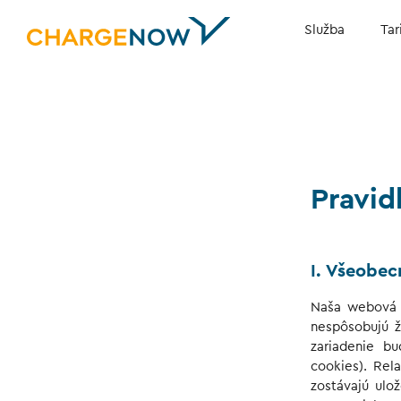
Služba
Tar
Pravid
I. Všeobec
Naša webová s
nespôsobujú ž
zariadenie bu
cookies). Rel
zostávajú ulo