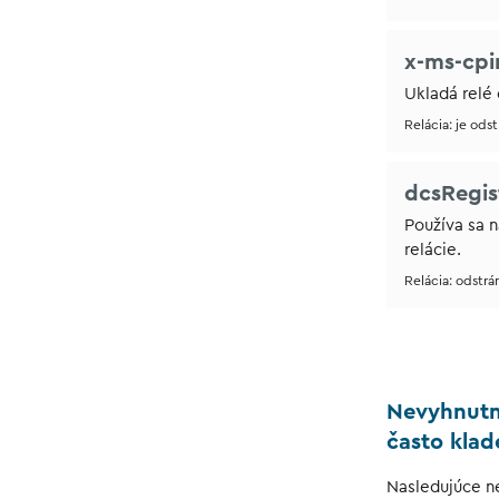
x-ms-cpi
Ukladá relé 
Relácia: je ods
dcsRegis
Používa sa 
relácie.
Relácia: odstrá
Nevyhnutné
často kla
Nasledujúce n