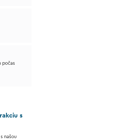
m počas
rakciu s
 s našou