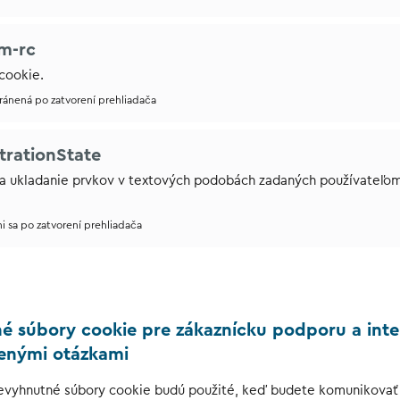
m-rc
cookie.
tránená po zatvorení prehliadača
trationState
na ukladanie prvkov v textových podobách zadaných používateľo
ni sa po zatvorení prehliadača
 súbory cookie pre zákaznícku podporu a inte
denými otázkami
evyhnutné súbory cookie budú použité, keď budete komunikovať