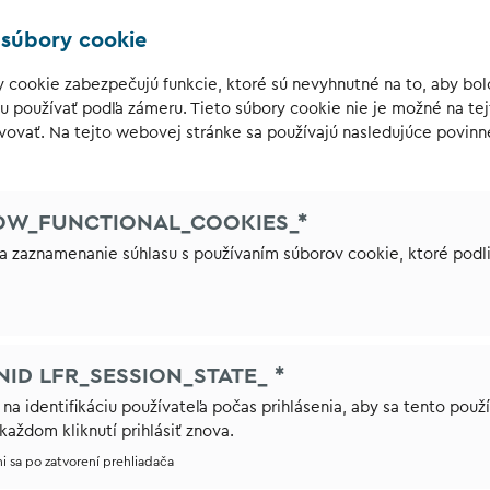
 súbory cookie
 cookie zabezpečujú funkcie, ktoré sú nevyhnutné na to, aby bo
 používať podľa zámeru. Tieto súbory cookie nie je možné na te
vovať. Na tejto webovej stránke sa používajú nasledujúce povinn
OW_FUNCTIONAL_COOKIES_*
na zaznamenanie súhlasu s používaním súborov cookie, ktoré podl
NID LFR_SESSION_STATE_ *
 na identifikáciu používateľa počas prihlásenia, aby sa tento použ
aždom kliknutí prihlásiť znova.
ni sa po zatvorení prehliadača