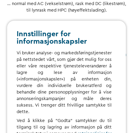
… normal med AC (vekselstrøm), rask med DC (likestrøm),
til lynrask med HPC (høyeffektslading).
Innstillinger for
informasjonskapsler
Vi bruker analyse- og markedsføringstjenester
Den enkleste måten å finne ladeprisene på
på nettstedet vårt, som gjør det mulig for oss
er …
eller våre respektive tjenesteleverandører å
... Å se på
kartet
vårt. Sjekk prisdetaljene for alle
lagre og lese av informasjon
ladestasjoner og abonnementer, også før du registrerer
(«informasjonskapsler») på enheten din,
deg.
vurdere din individuelle brukeratferd og
behandle dine personopplysninger for å vise
annonseringskampanjer og måle deres
suksess. Vi trenger ditt frivillige samtykke til
dette.
Ved å klikke på "Godta" samtykker du til
tilgang til og lagring av informasjon på ditt
Ofte stilte spørsmål