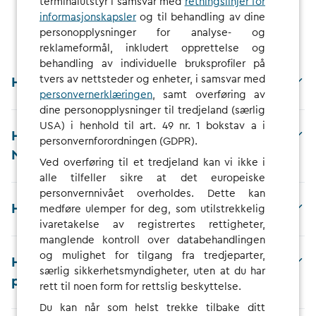
terminalutstyr i samsvar med
retningslinjer for
informasjonskapsler
og til behandling av dine
personopplysninger for analyse- og
reklameformål, inkludert opprettelse og
behandling av individuelle bruksprofiler på
tvers av nettsteder og enheter, i samsvar med
Hvordan kan jeg innløse kupongen min?
personvernerklæringen
, samt overføring av
dine personopplysninger til tredjeland (særlig
USA) i henhold til art. 49 nr. 1 bokstav a i
Hva er fordelene med å bruke CHARGE
personvernforordningen (GDPR).
NOW?
Ved overføring til et tredjeland kan vi ikke i
alle tilfeller sikre at det europeiske
personvernnivået overholdes. Dette kan
Hvordan kan jeg endre abonnement?
medføre ulemper for deg, som utilstrekkelig
ivaretakelse av registrertes rettigheter,
manglende kontroll over databehandlingen
og mulighet for tilgang fra tredjeparter,
Hvorfor påløper det blokkeringsgebyrer
særlig sikkerhetsmyndigheter, uten at du har
på mine ladesesjoner?
rett til noen form for rettslig beskyttelse.
Du kan når som helst trekke tilbake ditt