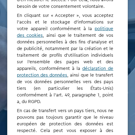
besoin de votre consentement volontaire.
Gagnez du temps,
En cliquant sur « Accepter », vous acceptez
l'accès et le stockage d'informations sur
sans frais
votre appareil conformément à la
politique
des cookies
, ainsi que le traitement de vos
d’installation ni
données personnelles à des fins d'analyse et
de publicité, notamment par la création et le
traitement de profils d'utilisation individuels
d’administration
sur l'ensemble des pages web et des
appareils, conformément à la
déclaration de
protection des données
, ainsi que le transfert
Notre nouvelle solution de parc est un moyen simple mais
de vos données personnelles vers des pays
efficace de gérer la recharge et la facturation. Pour les
tiers (en particulier les États-Unis)
gestionnaires de parc, cela signifie moins d’administration
conformément à l'art. 49, paragraphe 1, point
et une transparence totale des coûts.
a, du RGPD.
En cas de transfert vers un pays tiers, nous ne
pouvons pas toujours garantir que le niveau
INSCRIVEZ-VOUS EN TANT QUE GESTIONNAIRE
européen de protection des données est
respecté. Cela peut vous exposer à des