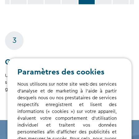
3
Gestion consolidée
Paramètres des cookies
Une fois liés, tous les contrats de conducteur et les
sessions de recharge sont affichés dans votre compte
Nous utilisons sur notre site web des services
gestionnaire, offrant ainsi une vue d’ensemble consolidée.
d'analyse et de marketing à l'aide à partir
desquels nous ou nos prestataires de services
respectifs enregistrent et lisent des
informations (« cookies ») sur votre appareil,
évaluent votre comportement d'utilisation
individuel et traitent vos données
personnelles afin d'afficher des publicités et
d'en mesurer le succès. Pour cela, nous avons