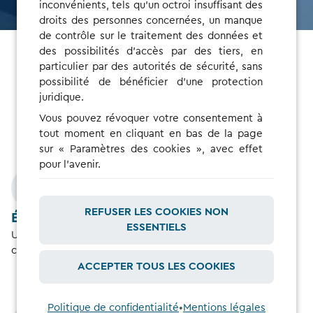
inconvénients, tels qu'un octroi insuffisant des
droits des personnes concernées, un manque
de contrôle sur le traitement des données et
des possibilités d'accès par des tiers, en
particulier par des autorités de sécurité, sans
Conducteurs de parc
possibilité de bénéficier d'une protection
juridique.
Rechargez sans formalités ni acompte
Vous pouvez révoquer votre consentement à
tout moment en cliquant en bas de la page
sur « Paramètres des cookies », avec effet
pour l'avenir.
REFUSER LES COOKIES NON
Évitez les paiements en amont
ESSENTIELS
Une fois les comptes liés, votre gestionnaire de flotte
couvrira les coûts.
ACCEPTER TOUS LES COOKIES
Politique de confidentialité
•
Mentions légales