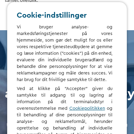
samlet overblik.
Cookie-indstillinger
Vi bruger analyse- og
markedsføringstjenester på vores
hjemmeside, som gør det muligt for os eller
vores respektive tjenesteudbydere at gemme
og læse information ("cookies") på din enhed,
Spar tid, ingen
evaluere din individuelle brugeradfærd og
behandle dine personoplysninger for at vise
reklamekampagner og måle deres succes. Vi
opsætnings- eller
har brug for dit frivillige samtykke til dette.
Ved at klikke på "Accepter" giver du
administrationsgeby
samtykke til adgang til og lagring af
information på dit terminaludstyr i
overensstemmelse med
Cookiepolitikken
og
Vores nye flådeløsning er en enkel, men effektiv måde at
til behandling af dine personoplysninger til
administrere opladning og fakturering på. For
analyse- og reklameformål, herunder
flådeadministratorer betyder det mindre administration og
oprettelse og behandling af individuelle
fuld omkostningsgennemsigtighed.