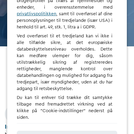
brugerprofiler på tværs af hjemmesider og
enheder, i overensstemmelse med
privatlivspolitikken
, samt til overførsel af dine
TILMELD DIG SOM ADMINISTRATOR
personoplysninger til tredjelande (især USA) i
henhold til art. 49, stk. 1, litra a i GDPR.
Ved overførsel til et tredjeland kan vi ikke i
alle tilfælde sikre, at det europæiske
databeskyttelsesniveau overholdes. Dette
kan medføre ulemper for dig, såsom
utilstrækkelig sikring af registreredes
Flådechauffører
rettigheder, manglende kontrol over
databehandlingen og mulighed for adgang fra
tredjepart, især myndigheder, uden at du har
Lad uden papirarbejde eller forhåndsbetalinger
adgang til retsbeskyttelse.
Du kan til enhver tid trække dit samtykke
tilbage med fremadrettet virkning ved at
klikke på "Cookie-indstillinger" nederst på
siden.
Ingen forhåndsbetalinger