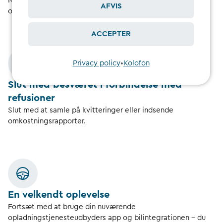
Når kontiene er relateret, vil din flådeadministrator dække
AFVIS
omkostningerne.
ACCEPTER
Privacy policy
•
Kolofon
Slut med besværet i forbindelse med
refusioner
Slut med at samle på kvitteringer eller indsende
omkostningsrapporter.
En velkendt oplevelse
Fortsæt med at bruge din nuværende
opladningstjenesteudbyders app og bilintegrationen – du